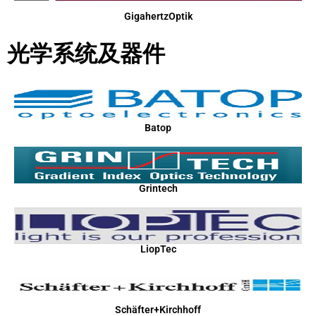
GigahertzOptik
光学系统及器件
Batop
Grintech
LiopTec
Schäfter+Kirchhoff