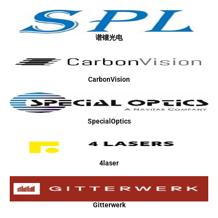
谱镭光电
CarbonVision
SpecialOptics
4laser
Gitterwerk