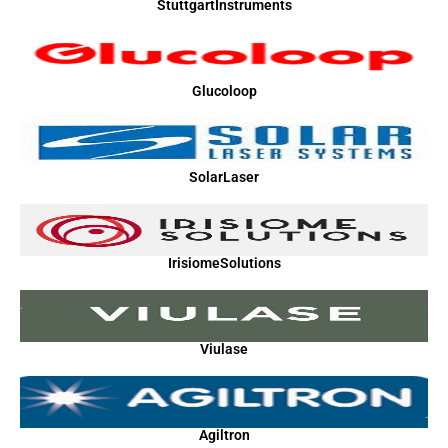
StuttgartInstruments
Glucoloop
SolarLaser
IrisiomeSolutions
Viulase
Agiltron