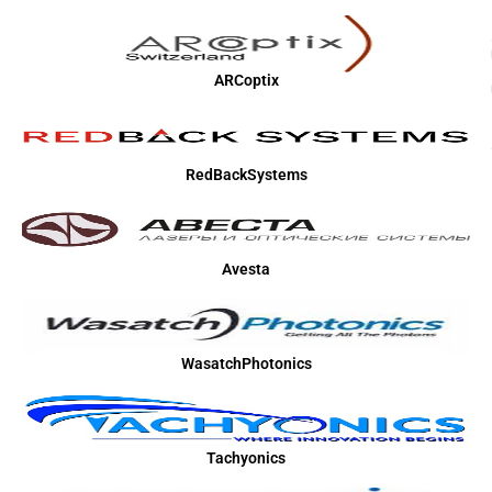
ARCoptix
RedBackSystems
Avesta
WasatchPhotonics
Tachyonics