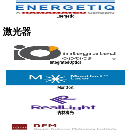
Energetiq
激光器
IntegratedOptics
Montfort
杏林睿光