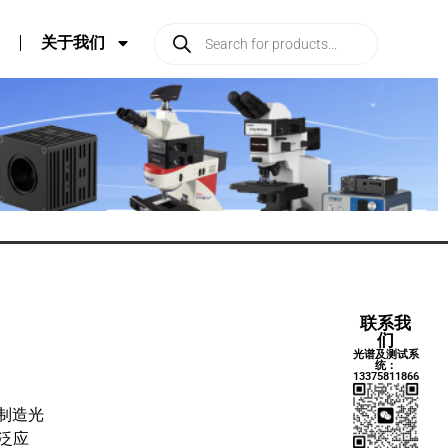
关于我们
联系我
们
光谱及测试系
统：
13375811866
及制造光
泛应