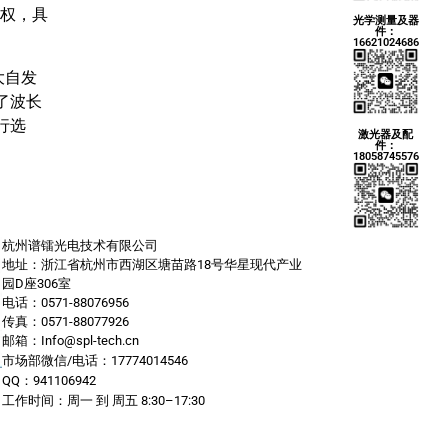
产权，具
光学测量及器
件：
16621024686
大自发
了波长
行选
激光器及配
件：
18058745576
杭州谱镭光电技术有限公司
地址：浙江省杭州市西湖区塘苗路18号华星现代产业
园D座306室
电话：0571-88076956
传真：0571-88077926
邮箱：Info@spl-tech.cn
市场部微信/电话：17774014546
QQ：941106942
工作时间：周一 到 周五 8:30–17:30