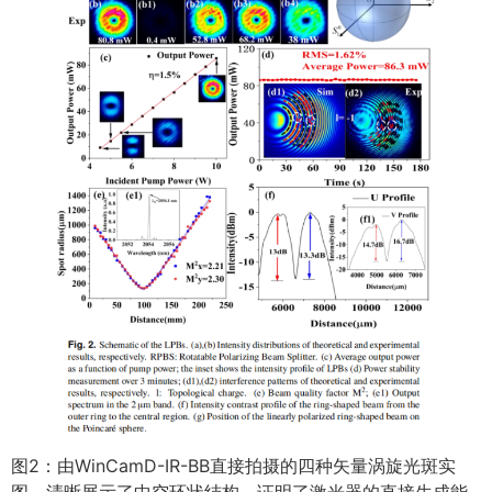
图2：由WinCamD-IR-BB直接拍摄的四种矢量涡旋光斑实
图，清晰展示了中空环状结构，证明了激光器的直接生成能