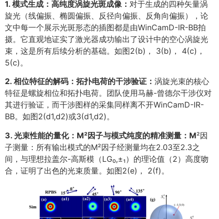
1. 模式生成：高纯度涡旋光斑成像：
对于生成的四种矢量涡
旋光（线偏振、椭圆偏振、反径向偏振、反角向偏振），论
文中每一个展示光斑形态的插图都是由WinCamD-IR-BB拍
摄。它直观地证实了激光器成功输出了设计中的空心涡旋光
束，这是所有后续分析的基础。如图2(b)， 3(b)， 4(c)，
5(c)。
2. 相位特征的解码：拓扑电荷的干涉验证
：
涡旋光束的核心
特征是螺旋相位和拓扑电荷。团队使用马赫-曾德尔干涉仪对
其进行验证，而干涉图样的采集同样离不开WinCamD-IR-
BB。如图2(d1,d2)或3(d1,d2)。
3. 光束性能的量化：M²因子与模式纯度的精准测量
：M
²因
子测量：所有输出模式的M²因子经测量均在2.03至2.3之
间，与理想拉盖尔-高斯模（LG₀,±₁）的理论值（2）高度吻
合，证明了出色的光束质量。如图2(e)， 2(f)。