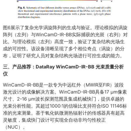
图6展示了复杂光学涡旋阵列的生成与验证。​理论模拟的涡旋
阵列（左列）与WinCamD-IR-BB实际捕获的光斑（右列）对
比。与理论模拟（左列）高度一致，验证了复杂结构光场生
成的可控性。该设备清晰呈现了多个相位奇点（涡旋）的分
布，证明了研究人员对复杂结构光场进行可控生成的能力。
三、产品推荐：DataRay WinCamD-IR-BB 光束质量分析
仪
WinCamD-IR-BB是一款专为中远红外（MWIR至FIR）波段
激光设计的成像解决方案。WinCamD-IR-BB具备17 µm像素
尺寸、2-16 µm波长探测范围及集成机械快门，提供卓越的
光束分析性能。其超过1000:1的信噪比支持符合ISO 11146标
准的光束测量。基于氧化钒微测热辐射计的传感器具有超高
灵敏度，集成快门设计可实现全自动非均匀性校正
（NUC）。