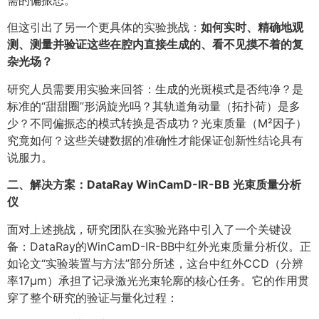
需的偏振态。
但这引出了另一个更具体的实验挑战：
如何实时、精确地观
测、测量并验证这些在腔内直接生成的、看不见摸不着的复
杂光场？
研究人员需要用实验来回答：生成的光斑模式是否纯净？是
标准的“甜甜圈”形涡旋光吗？其轨道角动量（拓扑荷）是多
少？不同偏振态的模式转换是否成功？光束质量（M²因子）
究竟如何？这些关键数据的准确性才能保证创新性结论具有
说服力。
二、
解决方案：DataRay WinCamD-IR-BB 光束质量分析
仪
面对上述挑战，研究团队在实验光路中引入了一个关键设
备：DataRay的WinCamD-IR-BB中红外光束质量分析仪。正
如论文“实验装置与方法”部分所述，这台中红外CCD（分辨
率17μm）承担了记录激光光束轮廓的核心任务。它的作用贯
穿了整个研究的验证与量化过程：