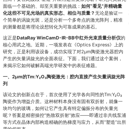
面临一个基础的、却至关重要的挑战：
如何
“
看见
”
并精确量
化这些不可见光场的真实形态、相位与质量？
无论是验证一
个简单的涡旋光斑，还是分析一个多奇点的激光阵列，精准
的测量都是将理论设想转化为可靠成果的基石。
这正是
DataRay WinCamD-IR-BB中红外光束质量分析仪
的
核心用武之地。近期，一项发表在《Optics Express》上的
研究，正是利用该设备，成功实现了对2μm陶瓷激光器腔内
产生的矢量涡旋光的全面表征。下面，我们通过这个案例，
来揭示它如何破解高端光学研发中的表征难题。
一、2μm
的
Tm:Y₂O₃陶瓷激光：腔内直接产生矢量涡旋光阵
列
该论文的创新点在于，首次使用了光学各向同性的Tm:Y₂O₃
陶瓷作为增益介质。这种材料本身没有固有双折射，就像一
块均匀的玻璃，如何让它产生具有特定偏振分布的矢量光
呢？答案是精密操控“热致双折射”效应——即通过非共线泵浦
等方式在晶体内部构造精确的热梯度与应力，从而“塑造”出所