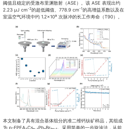
阈值且稳定的受激布里渊散射（ASE）。该 ASE 表现出约
-2
-1
2.23 μJ cm
的超低阈值、778.9 cm
的高增益系数以及在
室温空气环境中约 1.2×10⁹ 次脉冲的长工作寿命（T90）。
本文制备了具有混合基体组分的准二维钙钛矿样品，其组成
为 p-FPEA₂Csₙ₋₁PbₙBr₃ₙ₊₁。采用简单的一步旋涂法，从前