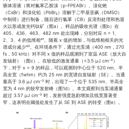
驱体溶液（将对氟苯乙胺溴（p-FPEABr）、溴化铯
（CsBr）和溴化铅（PbBr₂）溶解于二甲基亚砜（DMSO）
中制得）进行制备，随后进行氯苯（CB）反溶剂处理和热退
火以形成发光钙钛矿（图a）。样品的吸收光谱（图b）在
405、436、463、482 nm 处出现峰，分别对应 n = 1、
2、3、4 的低维相⁴¹。随着 x 值的增加，与低维相相关的光
谱成分减少⁴²。在环境条件下，通过光泵浦（400 nm，270
fs，50 kHz）对不同 x 值的样品观测到了室温 ASE（放大自
发辐射）（图c）。在较低的激发通量（<3.5 μJ cm⁻²）
下，对于 x = 9 的样品，可以观测到中心位于 520 nm、半
高全宽（fwhm）约为 25 nm 的宽谱自发辐射（SE）。当通
量高于 3.6 μJ cm⁻² 时，出现了一个位于 535 nm、半高全
宽为 4 nm 的较窄发射峰（图1d）。本文观察到当泵浦通量
超过 3.57 μJ cm⁻² 时，发射强度急剧增加且线宽显著变
窄，这表明在阈值处发生了从 SE 到 ASE 的转变（图e）。