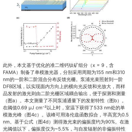
此外，本文基于优化的准二维钙钛矿组分（x = 9，含
FAMA）制备了单模激光器，分别采用周期为155 nm和310
nm的一阶和二阶混合分布反馈光栅。泵浦光束照射到一阶
DFB区域，以实现面内方向上的横向光反馈和光放大，而样
品发射的激光则由二阶光栅区域耦合输出，便于探测和测量
（图a）。本文测量了不同泵浦通量下的发射特性（图b）。
在阈值0.69 μJ cm⁻²以上时，室温下获得了533 nm处的单
模激光峰（图4c）。该峰可用洛伦兹函数拟合，半高宽为0.5
nm。基于公式（图4d）测得激光束的偏振度约为90%。在激
光阈值以下，偏振度仅为~5.5%，与自发辐射的非偏振特性