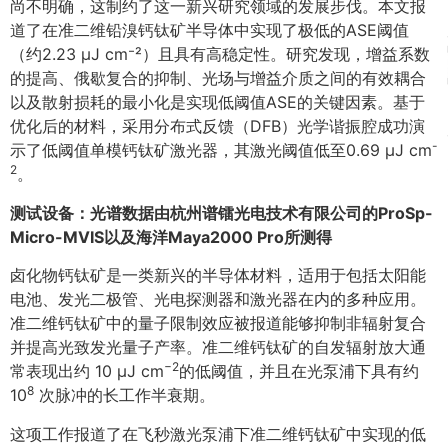
尚不明确，这制约了这一新兴研究领域的发展步伐。本文报
道了在准二维铅溴钙钛矿半导体中实现了极低的ASE阈值
（约2.23 μJ cm⁻²）且具有高稳定性。研究发现，增益系数
的提高、俄歇复合的抑制、光场与增益介质之间的有效耦合
以及散射损耗的最小化是实现低阈值ASE的关键因素。基于
优化后的材料，采用分布式反馈（DFB）光学谐振腔成功演
-
示了低阈值单模钙钛矿激光器，其激光阈值低至0.69 μJ cm
2
。
测试设备：光谱数据由杭州谱镭光电技术有限公司的
ProSp-
Micro-MVIS
以及海洋
Maya2000 Pro
所测得
卤化物钙钛矿是一类新兴的半导体材料，适用于包括太阳能
电池、发光二极管、光电探测器和激光器在内的多种应用。
准二维钙钛矿中的量子限制效应被报道能够抑制非辐射复合
并提高光致发光量子产率。准二维钙钛矿的自发辐射放大通
−
2
常表现出约 10 μJ cm
的低阈值，并且在光泵浦下具有约
8
10
次脉冲的长工作半衰期。
这项工作报道了在飞秒激光泵浦下准二维钙钛矿中实现的低