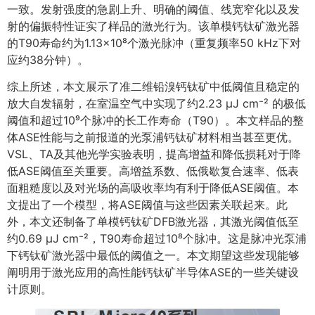
一致。发射强度的急剧上升、明确的阈值、线宽窄化以及发
射的偏振特性证实了样品的激光行为。该单模钙钛矿激光器
的T90寿命约为1.13×10⁸个激光脉冲（重复频率50 kHz下对
应约38分钟）。
综上所述，本文展示了准二维铅溴钙钛矿中低阈值且稳定的
放大自发辐射，在室温空气中实现了约2.23 μJ cm⁻² 的极低
阈值和超过10⁹个脉冲的长工作寿命（T90）。本文样品的整
体ASE性能与之前报道的光泵浦钙钛矿材料相当甚至更优。
VSL、TA及其他光学实验表明，提高增益和降低损耗对于降
低ASE阈值至关重要。高增益系数、低俄歇复合速率、低表
面粗糙度以及对光场的高吸收率均有利于降低ASE阈值。本
文提出了一个模型，将ASE阈值与这些因素关联起来。此
外，本文还制备了单模钙钛矿DFB激光器，其激光阈值低至
约0.69 μJ cm⁻²，T90寿命超过10⁸个脉冲。这是脉冲光泵浦
下钙钛矿激光器中最低的阈值之一。本文期望这些发现能够
阐明用于激光应用的高性能钙钛矿半导体ASE的一些关键设
计原则。