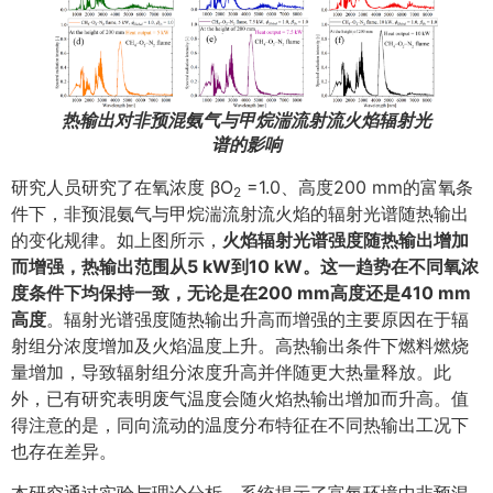
热输出对非预混氨气与甲烷湍流射流火焰辐射光
谱的影响
研究人员研究了在氧浓度 βO
=1.0、高度200 mm的富氧条
2
件下，非预混氨气与甲烷湍流射流火焰的辐射光谱随热输出
的变化规律。如上图所示，
火焰辐射光谱强度随热输出增加
而增强，热输出范围从5
kW
到10
kW
。这一趋势在不同氧浓
度条件下均保持一致，无论是在200
mm
高度还是410
mm
高度
。辐射光谱强度随热输出升高而增强的主要原因在于辐
射组分浓度增加及火焰温度上升。高热输出条件下燃料燃烧
量增加，导致辐射组分浓度升高并伴随更大热量释放。此
外，已有研究表明废气温度会随火焰热输出增加而升高。值
得注意的是，同向流动的温度分布特征在不同热输出工况下
也存在差异。