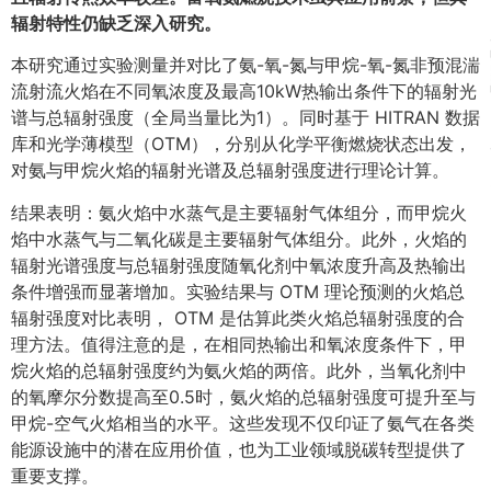
辐射特性仍缺乏深入研究。
本研究通过实验测量并对比了氨-氧-氮与甲烷-氧-氮非预混湍
流射流火焰在不同氧浓度及最高10kW热输出条件下的辐射光
谱与总辐射强度（全局当量比为1）。同时基于 HITRAN 数据
库和光学薄模型（OTM），分别从化学平衡燃烧状态出发，
对氨与甲烷火焰的辐射光谱及总辐射强度进行理论计算。
结果表明：氨火焰中水蒸气是主要辐射气体组分，而甲烷火
焰中水蒸气与二氧化碳是主要辐射气体组分。此外，火焰的
辐射光谱强度与总辐射强度随氧化剂中氧浓度升高及热输出
条件增强而显著增加。实验结果与 OTM 理论预测的火焰总
辐射强度对比表明， OTM 是估算此类火焰总辐射强度的合
理方法。值得注意的是，在相同热输出和氧浓度条件下，甲
烷火焰的总辐射强度约为氨火焰的两倍。此外，当氧化剂中
的氧摩尔分数提高至0.5时，氨火焰的总辐射强度可提升至与
甲烷-空气火焰相当的水平。这些发现不仅印证了氨气在各类
能源设施中的潜在应用价值，也为工业领域脱碳转型提供了
重要支撑。