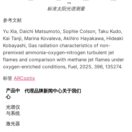
标准太阳光谱测量
参考文献
Yu Xia, Daichi Matsumoto, Sophie Colson, Taku Kudo,
Kai Tanji, Marina Kovaleva, Akihiro Hayakawa, Hideaki
Kobayashi, Gas radiation characteristics of non-
premixed ammonia–oxygen–nitrogen turbulent jet
flames and comparison with methane jet flames under
oxygen-enriched conditions, Fuel, 2025, 396, 135274.
标签
ARCoptix
产品中
代理品牌
新闻中心
关于我们
心
光谱仪
与系统
激光器