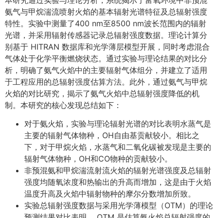
本研究通过实验与理论分析，系统揭示了富氧环境中非预混
氨气与甲烷湍流喷射火焰的基本辐射光谱特征及总辐射强度
特性。实验中测量了400 nm至8500 nm波长范围内的辐射
光谱，并采用辐射传感器记录总辐射强度数据。理论计算分
别基于 HITRAN 数据库和光学薄层模型开展，同时考虑混合
气体处于化学平衡燃烧状态。通过实验与理论结果的对比分
析，明确了氨气火焰中的主要辐射气体组分，并建立了适用
于工程应用的总辐射强度估算方法。此外，通过氨气与甲烷
火焰的对比研究，揭示了氨气火焰中总辐射强度降低的机
制。本研究的核心发现总结如下：
对于氨火焰，实验与理论辐射光谱的对比表明水蒸气是
主要的辐射气体物种，OH自由基贡献较小。相比之
下，对于甲烷火焰，水蒸气和二氧化碳被发现是主要的
辐射气体物种，OH和CO物种的贡献较小。
非预混氨和甲烷湍流射流火焰的辐射光谱强度及总辐射
强度均随氧浓度和热输出的升高而增加，这是由于火焰
温度升高及火焰中辐射物种的摩尔分数增加所致。
实验总辐射强度数据与采用光学薄模型（OTM）的理论
预测结果对比表明， OTM 是估算氨火焰总辐射强度的