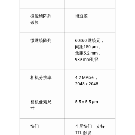
微透镜阵列
增透膜
镀膜
微透镜阵列
60×60 透镜元，
间距150 µm，
焦距5.2 mm，
9×9 mm孔径
相机分辨率
4.2 MPixel，
2048 x 2048
相机像素尺
5.5 x 5.5 µm
寸
快门
全局快门，支持
TTL 触发