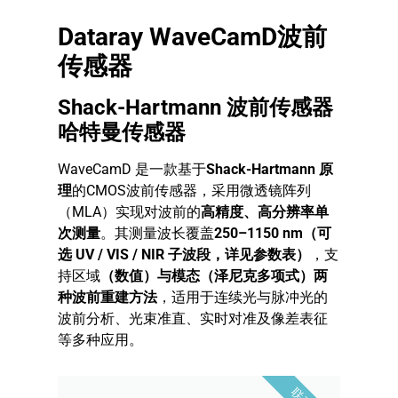
Dataray WaveCamD波前
传感器
Shack-Hartmann 波前传感器
哈特曼传感器
WaveCamD 是一款基于
Shack-Hartmann
原
理
的CMOS波前传感器，采用微透镜阵列
（MLA）实现对波前的
高精度、高分辨率单
次测量
。其测量波长覆盖
250–1150 nm
（可
选
UV / VIS / NIR
子波段，详见参数表）
，支
持区域
（数值）与模态（泽尼克多项式）两
种波前重建方法
，适用于连续光与脉冲光的
波前分析、光束准直、实时对准及像差表征
等多种应用。