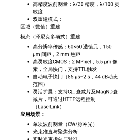
高精度波前测量：λ/30 精度，λ/100 灵
敏度
双重建模式：
区域（数值）重建
模态（泽尼克多项式）重建
高分辨率传感：60×60 透镜元，150
µm 间距，2 mm 焦距
高灵敏度CMOS：2 MPixel，5.5 µm 像
素，全局快门，支持TTL触发
自动电子快门（85 µs–2 s，44 dB动态
范围）
灵活扩展：支持C口衰减片及MagND衰
减片，可通过HTTP远程控制
（LaserLink）
应用场景：
单次波前测量（CW/脉冲光）
光束准直与聚焦分析
实时光束指向与对准