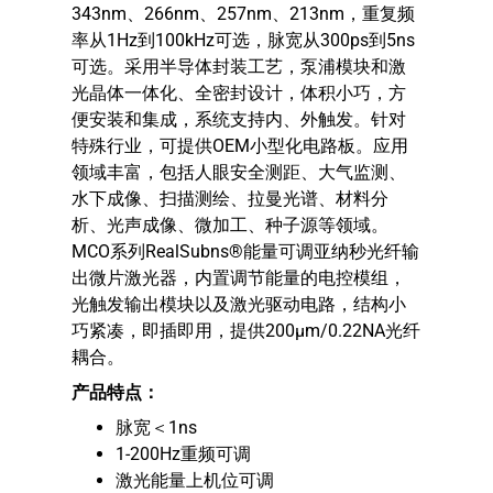
343nm、266nm、257nm、213nm，重复频
率从1Hz到100kHz可选，脉宽从300ps到5ns
可选。采用半导体封装工艺，泵浦模块和激
光晶体一体化、全密封设计，体积小巧，方
便安装和集成，系统支持内、外触发。针对
特殊行业，可提供OEM小型化电路板。应用
领域丰富，包括人眼安全测距、大气监测、
水下成像、扫描测绘、拉曼光谱、材料分
析、光声成像、微加工、种子源等领域。
MCO系列RealSubns®能量可调亚纳秒光纤输
出微片激光器，内置调节能量的电控模组，
光触发输出模块以及激光驱动电路，结构小
巧紧凑，即插即用，提供200μm/0.22NA光纤
耦合。
产品特点：
脉宽＜1ns
1-200Hz重频可调
激光能量上机位可调