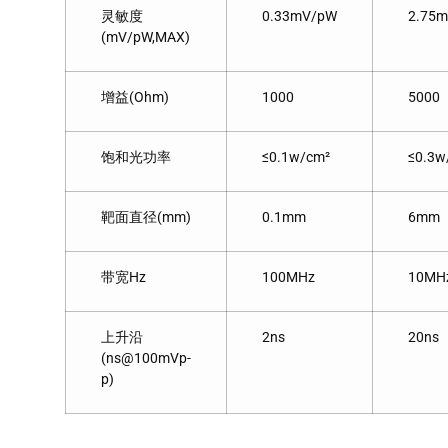
灵敏度
0.33mV/pW
2.75
(mV/pW,MAX)
增益(Ohm)
1000
5000
饱和光功率
≤0.1w/cm²
≤0.3w
靶面直径(mm)
0.1mm
6mm
带宽Hz
100MHz
10MH
上升沿
2ns
20ns
(ns@100mVp-
p)