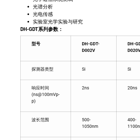
​光谱分析​
​光电传感​
​实验室光学实验与研究
DH-GDT
系列参数：
型号
DH-GDT-
DH-G
D002V
D020
探测器类型
Si
Si
响应时间
2ns
20ns
(ns@100mVp-
p)
波长范围
500-
400-
1050nm
1100