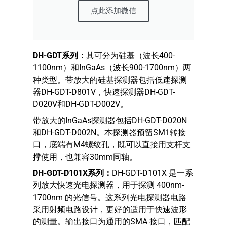
点此添加微信
DH-GDT
系列：
其可分为硅基（波长400-
1100nm）和InGaAs（波长900-1700nm）两
种类型。带放大的硅基探测器包括低速探测
器DH-GDT-D801V，快速探测器DH-GDT-
D020V和DH-GDT-D002V。
带放大的InGaAs探测器包括DH-GDT-D020N
和DH-GDT-D002N。本探测器预留SM1转接
口，底端有M4螺纹孔，既可以直接用支杆支
撑使用，也兼容30mm同轴。
DH-GDT-D101X
系列：
DH-GDT-D101X 是一系
列放大快速光电探测器，用于探测 400nm-
1700nm 的光信号。这系列光电探测器电路
采用射频电路设计，更好的适用于快速波形
的测量。输出接口为通用的SMA 接口，匹配