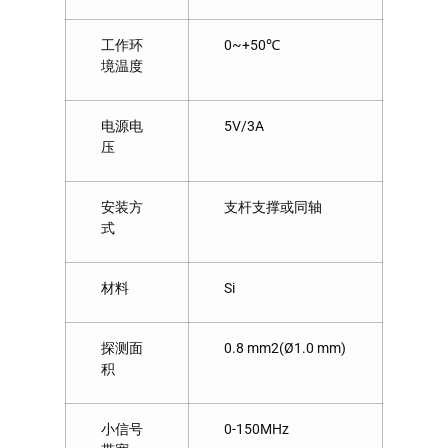
工作环
0~+50℃
境温度
电源电
5V/3A
压
安装方
支杆支撑或同轴
式
材料
Si
探测面
0.8 mm2(Ø1.0 mm)
积
小信号
0-150MHz