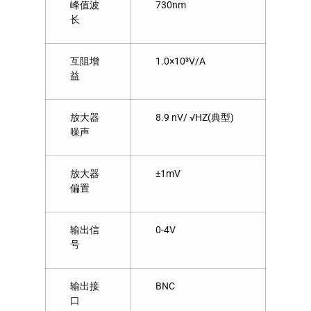
峰值波
730nm
长
互阻增
1.0×10³V/A
益
放大器
8.9 nV/ √HZ(典型)
噪声
放大器
±1mV
偏置
输出信
0-4V
号
输出接
BNC
口