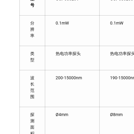
号
分
0.1mW
0.1mW
辨
率
类
热电功率探头
热电功率探
型
波
200-15000nm
190-15000n
长
范
围
探
Ø4mm
Ø8mm
测
面
积