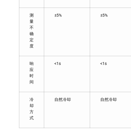
测
±5%
±5%
量
不
确
定
度
响
<1s
<1s
应
时
间
冷
自然冷却
自然冷却
却
方
式