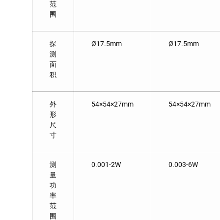
范
围
探
Ø17.5mm
Ø17.5mm
测
面
积
外
54×54×27mm
54×54×27mm
形
尺
寸
测
0.001-2W
0.003-6W
量
功
率
范
围