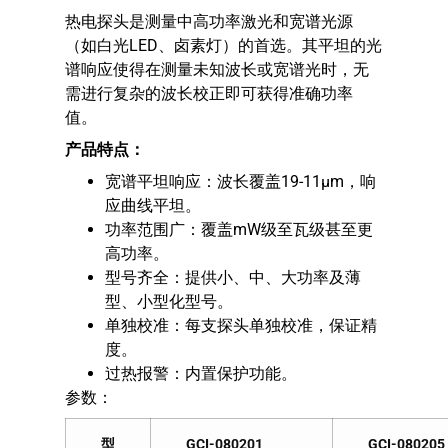
热电探头是测量中高功率激光和宽谱光源
（如白光LED、卤素灯）的首选。其平坦的光
谱响应使得在测量未知波长或宽谱光时，无
需进行复杂的波长校正即可获得准确功率
值。
产品特点：
宽谱平坦响应：波长覆盖19-11μm，响
应曲线平坦。
功率范围广：覆盖mW级至瓦级甚至更
高功率。
型号齐全：提供小、中、大功率及薄
型、小型化型号。
单独校准：每支探头单独校准，保证精
度。
过热报警：内置保护功能。
参数：
型
GCI-080201
GCI-080205