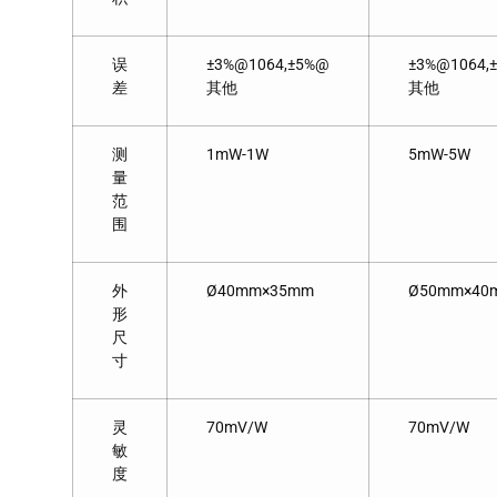
误
±3%@1064,±5%@
±3%@1064,
差
其他
其他
测
1mW-1W
5mW-5W
量
范
围
外
Ø40mm×35mm
Ø50mm×40
形
尺
寸
灵
70mV/W
70mV/W
敏
度