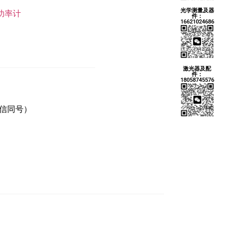
光学测量及器
功率计
件：
16621024686
激光器及配
件：
18058745576
微信同号）