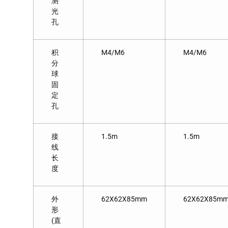
测
光
孔
积
M4/M6
M4/M6
分
球
固
定
孔
接
1.5m
1.5m
线
长
度
外
62X62X85mm
62X62X85m
形
(直