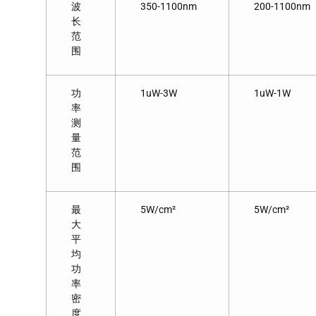
波
350-1100nm
200-1100nm
长
范
围
功
1uW-3W
1uW-1W
率
测
量
范
围
最
5W/cm²
5W/cm²
大
平
均
功
率
密
度