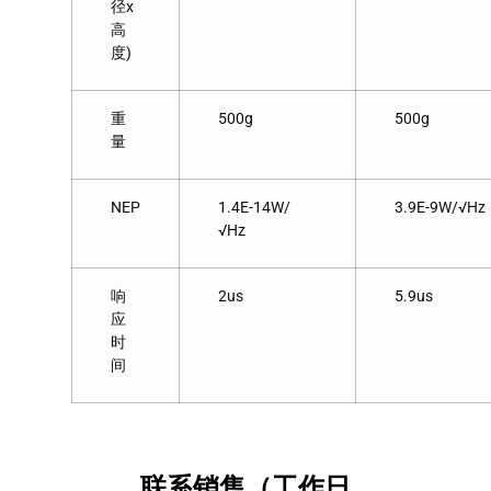
径x
高
度)
重
500g
500g
量
NEP
1.4E-14W/
3.9E-9W/√Hz
√Hz
响
2us
5.9us
应
时
间
联系销售（工作日