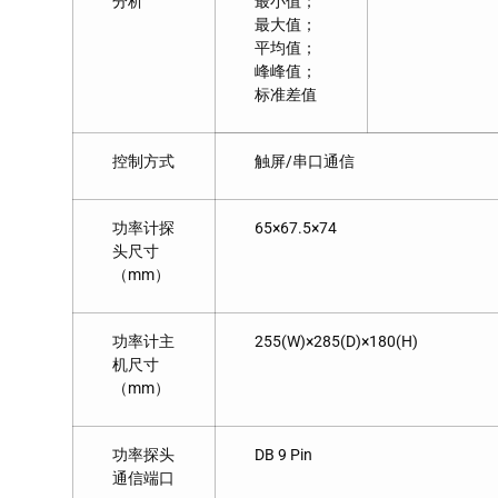
分析
最小值；
最大值；
平均值；
峰峰值；
标准差值
控制方式
触屏/串口通信
功率计探
65×67.5×74
头尺寸
（mm）
功率计主
255(W)×285(D)×180(H)
机尺寸
（mm）
功率探头
DB 9 Pin
通信端口