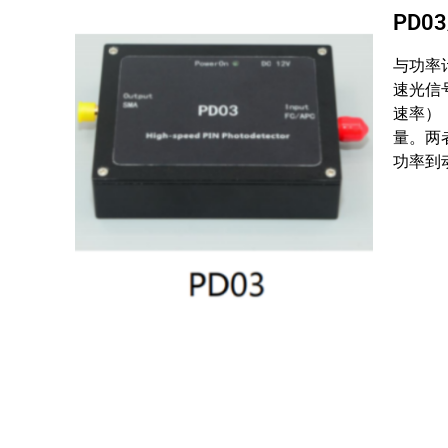
PD
与功率
速光信
速率）
量。两
功率到