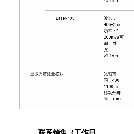
<0.1nm
Laser-405
波长：
405±2nm
功率：0-
200mW(可
调） 线
宽：
<0.1nm
显微光谱测量模块
光谱范
围：400-
1100nm
移动分辨
率：1um
联系销售（工作日