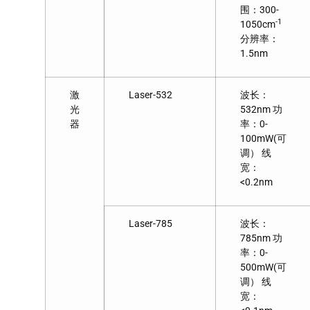
围：300-
-1
1050cm
分辨率：
1.5nm
激
Laser-532
波长：
光
532nm 功
器
率：0-
100mW(可
调） 线
宽：
<0.2nm
Laser-785
波长：
785nm 功
率：0-
500mW(可
调） 线
宽：