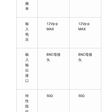
频
率
输
12Vp-p
12Vp-p
入
MAX
MAX
电
压
输
BNC母接
BNC母接
入
头
头
输
出
接
口
特
50Ω
50Ω
性
阻
抗