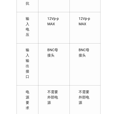
抗
输
12Vp-p
12Vp-p
入
MAX
MAX
电
压
输
BNC母
BNC母
入
接头
接头
输
出
接
口
电
不需要
不需要
源
外部电
外部电
要
源
源
求