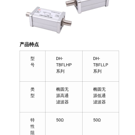
产品特点
型
DH-
DH-
号
TBFLHP
TBFLLP
系列
系列
类
椭圆无
椭圆无
型
源高通
源低通
滤波器
滤波器
特
50Ω
50Ω
性
阻