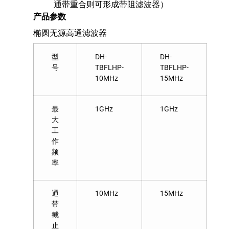
通带重合则可形成带阻滤波器）
产品参数
椭圆无源高通滤波器
型
DH-
DH-
号
TBFLHP-
TBFLHP-
10MHz
15MHz
最
1GHz
1GHz
大
工
作
频
率
通
10MHz
15MHz
带
截
止