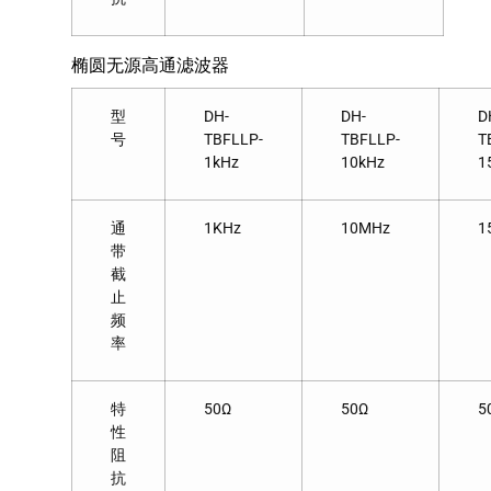
椭圆无源高通滤波器
型
DH-
DH-
D
号
TBFLLP-
TBFLLP-
T
1kHz
10kHz
1
通
1KHz
10MHz
1
带
截
止
频
率
特
50Ω
50Ω
5
性
阻
抗