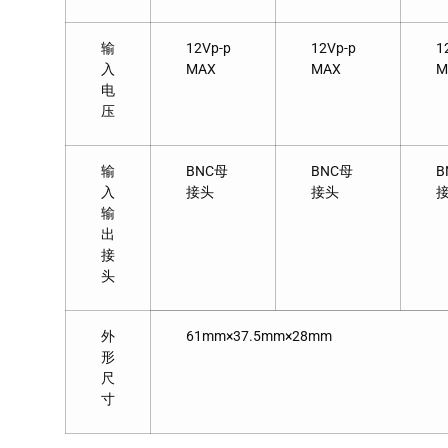
输
12Vp-p
12Vp-p
1
入
MAX
MAX
M
电
压
输
BNC母
BNC母
B
入
接头
接头
输
出
接
头
外
61mm×37.5mm×28mm
形
尺
寸