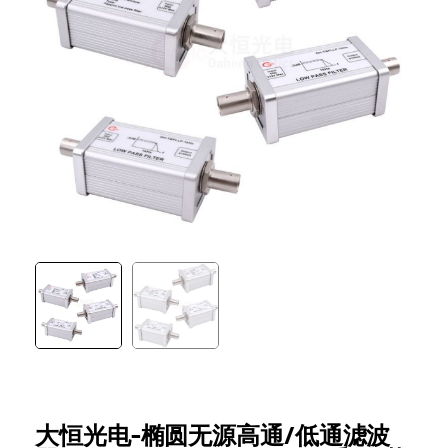
大恒光电-椭圆无源高通/低通滤波