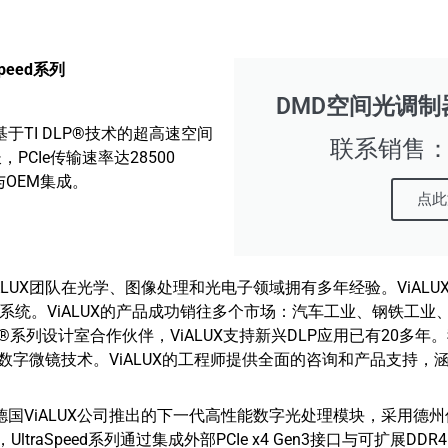
Speed系列
DMD空间光调制器 3
les 是基于TI DLP®技术的超高速空间
联系销售：16
，PCIe传输速率达28500
与OEM集成。
点此
。ViALUX团队在光学、图像处理和光电子领域拥有多年经验。ViA
系统。ViALUX的产品成功销往多个市场：汽车工业、钢铁工业
®系列设计室合作伙伴，ViALUX支持新兴DLP应用已有20多年
数字微镜技术。ViALUX的工程师提供全面的咨询和产品支持，
-Modules 是德国ViALUX公司推出的下一代高性能数字光处理模块，
UltraSpeed系列通过集成外部PCIe x4 Gen3接口与可扩展