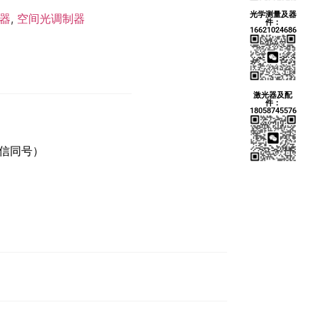
光学测量及器
制器
,
空间光调制器
件：
16621024686
激光器及配
件：
18058745576
微信同号）