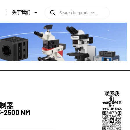
关于我们
联系我
们
光谱及测试系
调制器
统：
13375811866
-2500 NM