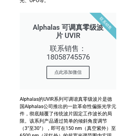
光、OPO等。
联系销售
Alphalas 可调真零级波
片 UVIR
联系销售：
18058745576
点此添加微信
Alphalas的UVIR系列可调谐真零级波片是德
国Alphalas公司推出的一款革命性偏振光学元
件，彻底颠覆了传统波片固定工作波长的局
限。该系列产品通过简单的倾斜角度调节
（3°至30°），即可在150 nm（真空紫外）至
6500 nm（远红外）的超宽光谱范围内实现