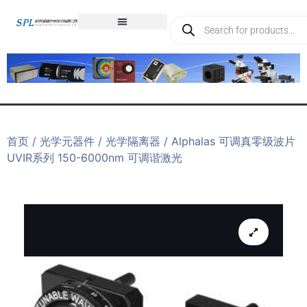
首页
/
光学元器件
/
光学隔离器
/ Alphalas 可调真零级波片
UVIR系列 150-6000nm 可调谐激光