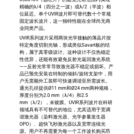
精确的λ/4（四分之一波）或λ/2（半波）相
位延迟。单个UVIR波片即可替代数十个常规
固定波长波片，这一独特性能在全球尚无商
业同类产品。
UVIR系列波片采用两块光学接触的薄晶片按
特定角度切割光轴，形成类似Savart板的结
构，属于真零级设计。这种设计不仅热稳定
性优异，还能有效避免反射光返回激光系统
——反射光常常导致激光器不稳定或损坏。产
品已预先安装在特制的倾斜/旋转支架中，用
户无需额外工装即可快速调谐至所需波长。
通光孔径提供Ø11 mm和Ø24 mm两种规格，
厚度分别为2.0 mm（λ/4）和2.5
mm（λ/2），未镀膜。UVIR系列波片在科研
领域具有不可替代的地位，尤其适用于宽调
谐激光器（染料激光器、光学参量发生器
OPO）、超快飞秒激光器以及宽带连续光
源。用户不再需要为每一个工作波长购买昂