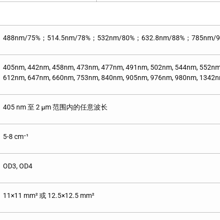
488nm/75%；514.5nm/78%；532nm/80%；632.8nm/88%；785nm/
405nm, 442nm, 458nm, 473nm, 477nm, 491nm, 502nm, 544nm, 552nm
612nm, 647nm, 660nm, 753nm, 840nm, 905nm, 976nm, 980nm, 1342
405 nm 至 2 μm 范围内的任意波长
5-8 cm⁻¹
OD3, OD4
11×11 mm² 或 12.5×12.5 mm²