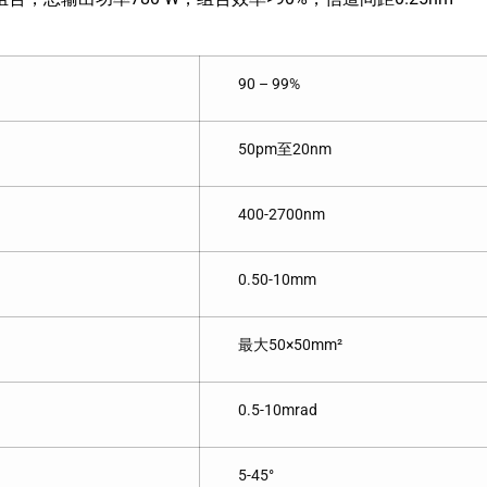
90 – 99%
50pm至20nm
400-2700nm
0.50-10mm
最大50×50mm²
0.5-10mrad
5-45°