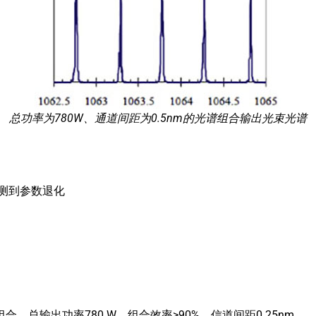
总功率为780W、通道间距为0.5nm的光谱组合输出光束光谱
检测到参数退化
，总输出功率780 W，组合效率>90%，信道间距0.25nm