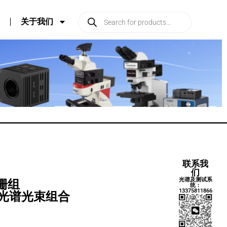
关于我们
联系我
们
光谱及测试系
光栅组
统：
13375811866
器 光谱光束组合