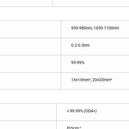
930-980nm, 1030-1100nm
0.2-0.5nm
95-99%
15×15mm², 20×20mm²
> 99.99% (OD4+)
约5cm⁻¹