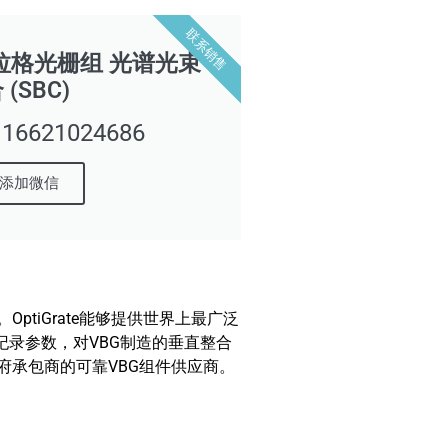
联系销售
拉格光栅组 光谱光束
(SBC)
621024686
添加微信
。OptiGrate能够提供世界上最广泛
纪录参数，对VBG制造的垂直整合
府承包商的可靠VBG组件供应商。