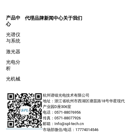
产品中
代理品牌
新闻中心
关于我们
心
光谱仪
与系统
激光器
光电分
析
光机械
杭州谱镭光电技术有限公司
地址：浙江省杭州市西湖区塘苗路18号华星现代
产业园D座306室
电话：0571-88076956
传真：0571-88077926
邮箱：Info@spl-tech.cn
市场部微信/电话：17774014546