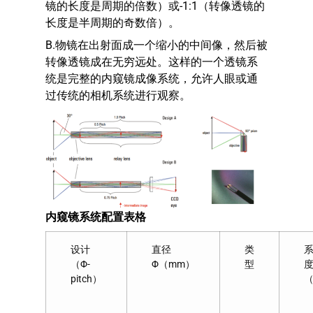
镜的长度是周期的倍数）或-1:1（转像透镜的
长度是半周期的奇数倍）。
B.物镜在出射面成一个缩小的中间像，然后被
转像透镜成在无穷远处。这样的一个透镜系
统是完整的内窥镜成像系统，允许人眼或通
过传统的相机系统进行观察。
内窥镜系统配置表格
设计
直径
类
（Φ-
Φ（mm）
型
pitch）
（