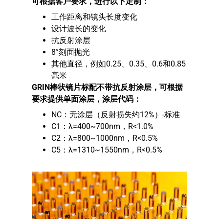
可根据客户要求，进行以下定制：
工作距离和镜头长度变化
设计波长的变化
抗反射涂层
8°刻面抛光
其他直径，例如0.25、0.35、0.6和0.85
毫米
GRIN
棒状镜片标配不带抗反
射涂层，可根据
要求提供单面涂层，涂层代码：
NC：无涂层（反射损失约12%）-标准
C1：λ=400~700nm，R<1.0%
C2：λ=800~1000nm，R<0.5%
C5：λ=1310~1550nm，R<0.5%