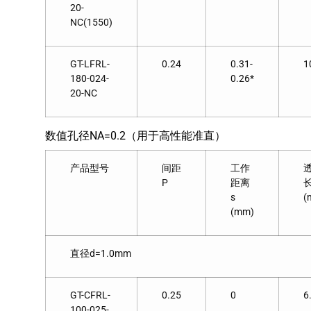
20-
NC(1550)
GT-LFRL-
0.24
0.31-
1
180-024-
0.26*
20-NC
数值孔径NA=0.2（用于高性能准直）
产品型号
间距
工作
P
距离
s
(
(mm)
直径d=1.0mm
GT-CFRL-
0.25
0
6
100-025-