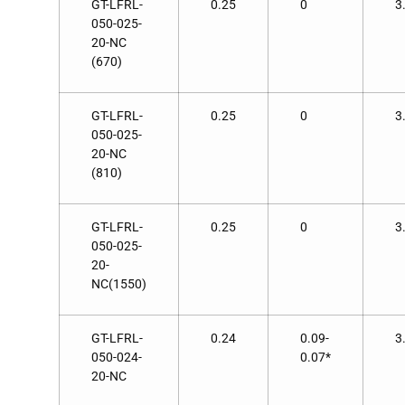
GT-LFRL-
0.25
0
3
050-025-
20-NC
(670)
GT-LFRL-
0.25
0
3
050-025-
20-NC
(810)
GT-LFRL-
0.25
0
3
050-025-
20-
NC(1550)
GT-LFRL-
0.24
0.09-
3
050-024-
0.07*
20-NC