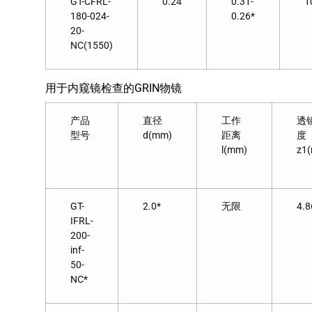
GT-CFRL-
0.24
0.31-
1
180-024-
0.26*
20-
NC(1550)
用于内窥镜检查的GRIN物镜
产品
直径
工作
透
型号
d(mm)
距离
度
l(mm)
z1
GT-
2.0*
无限
4.8
IFRL-
200-
inf-
50-
NC*