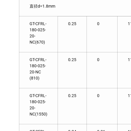
直径d=1.8mm
GT-CFRL-
0.25
0
1
180-025-
20-
NC(670)
GT-CFRL-
0.25
0
1
180-025-
20-NC
(810)
GT-CFRL-
0.25
0
1
180-025-
20-
NC(1550)