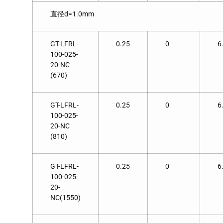
直径d=1.0mm
GT-LFRL-
0.25
0
6
100-025-
20-NC
(670)
GT-LFRL-
0.25
0
6
100-025-
20-NC
(810)
GT-LFRL-
0.25
0
6
100-025-
20-
NC(1550)