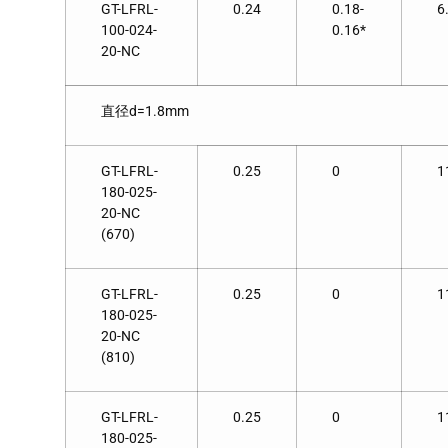
GT-LFRL-
0.24
0.18-
6
100-024-
0.16*
20-NC
直径d=1.8mm
GT-LFRL-
0.25
0
1
180-025-
20-NC
(670)
GT-LFRL-
0.25
0
1
180-025-
20-NC
(810)
GT-LFRL-
0.25
0
1
180-025-