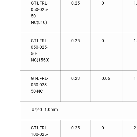
GT-LFRL-
0.25
0
1
050-025-
50-
NC(810)
GT-LFRL-
0.25
0
1
050-025-
50-
NC(1550)
GT-LFRL-
0.23
0.06
1
050-023-
50-NC
直径d=1.0mm
GT-LFRL-
0.25
0
2
100-025-