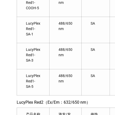
Red1-
nm
COOH-5
LucyPlex
488/650
SA
Red1-
nm
SA-1
LucyPlex
488/650
SA
Red1-
nm
SA-3
LucyPlex
488/650
SA
Red1-
nm
SA-5
LucyPlex Red2（Ex/Em：632/650 nm）
产品名称
激发/发
修饰