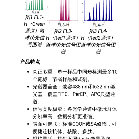
图1 FL1-
H（Green
通道）微
图2 FL3-
图3 FL4-
球荧光信
H（Red1通道）
H（Red2通道）
号图谱
微球荧光信号图
微球荧光信号图
谱
谱
产品特点
真正多重：单一样品中同步检测最多10
个靶标，节省样品和试剂。
光谱覆盖全：兼容488 nm和632 nm激
光器，覆盖FITC、PerCP、APC典型通
道。
信号宽度极窄：各光学通道中微球群体
分辨率高，数据分析更准确。
表面可偶联：标准COOH或SA修饰，可
便捷连接抗体、核酸、多肽。
规格灵活：提供不同Peaks数量及包