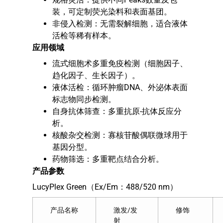
装，可定制荧光染料和表面基团。
非侵入检测：无需裂解细胞，适合液体
活检等稀有样本。
应用领域
流式细胞术多重免疫检测（细胞因子、
趋化因子、生长因子）。
液体活检：循环肿瘤DNA、外泌体表面
标志物同步检测。
自身抗体筛查：多重抗原-抗体反应分
析。
核酸杂交检测：寡核苷酸偶联微球用于
基因分型。
药物筛选：多重靶点结合分析。
产品参数
LucyPlex Green（Ex/Em：488/520 nm）
产品名称
激发/发
修饰
射