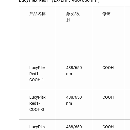
LucyPlex Red1（Ex/Em：488/650 nm）
产品名称
激发/发
修饰
射
LucyPlex
488/650
COOH
Red1-
nm
COOH-1
LucyPlex
488/650
COOH
Red1-
nm
COOH-3
LucyPlex
488/650
COOH