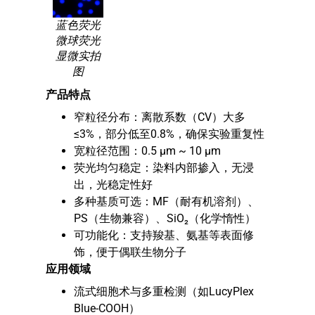
蓝色荧光
微球荧光
显微实拍
图
产品特点
窄粒径分布：离散系数（CV）大多
≤3%，部分低至0.8%，确保实验重复性
宽粒径范围：0.5 μm ~ 10 μm
荧光均匀稳定：染料内部掺入，无浸
出，光稳定性好
多种基质可选：MF（耐有机溶剂）、
PS（生物兼容）、SiO₂（化学惰性）
可功能化：支持羧基、氨基等表面修
饰，便于偶联生物分子
应用领域
流式细胞术与多重检测（如LucyPlex
Blue-COOH）