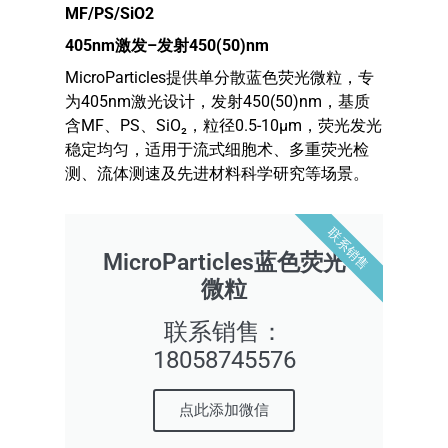
MF/PS/SiO2
405nm
激发
–
发射
450(50)nm
MicroParticles提供单分散蓝色荧光微粒，专
为405nm激光设计，发射450(50)nm，基质
含MF、PS、SiO₂，粒径0.5-10μm，荧光发光
稳定均匀，适用于流式细胞术、多重荧光检
测、流体测速及先进材料科学研究等场景。
联系销售
MicroParticles蓝色荧光
微粒
联系销售：
18058745576
点此添加微信