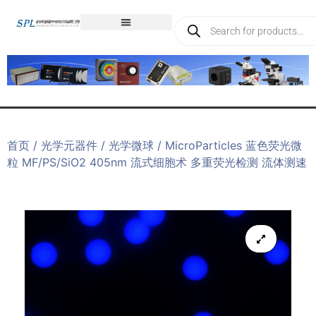
首页
/
光学元器件
/
光学微球
/ MicroParticles 蓝色荧光微
粒 MF/PS/SiO2 405nm 流式细胞术 多重荧光检测 流体测速