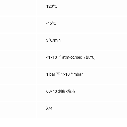
120℃
-45℃
3℃/min
<1×10⁻¹⁰ atm·cc/sec（氦气）
1 bar 至 1×10⁻⁹ mbar
60/40 划痕/坑点
λ/4