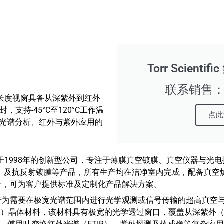
Torr Scient
联系销售：16
aF2）零长度视窗具备从深紫外到红外
支持-45°C至120°C工作温
点此
是宽光谱分析、红外与紫外应用的
ited是一家成立于1998年的创新型公司，专注于薄膜真空镀膜、真空仪
ports）及抗反射镀膜等产品，所有生产均在洁净室内完成，配备
08认证，可为客户提供标准及定制化产品解决方案。
化钡零长度视窗专为需要在极宽光谱范围内进行光学观测或信号传输的超高
₂）晶体材料，该材料具有极宽的光学透过窗口，覆盖从深紫外（约