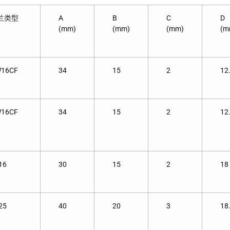
兰类型
A
B
C
D
(mm)
(mm)
(mm)
(m
16CF
34
15
2
12
16CF
34
15
2
12
16
30
15
2
18
25
40
20
3
18