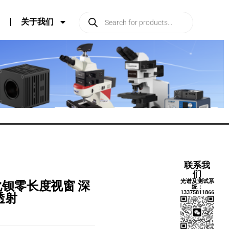
关于我们
联系我
们
光谱及测试系
C 氟化钡零长度视窗 深
统：
13375811866
透射