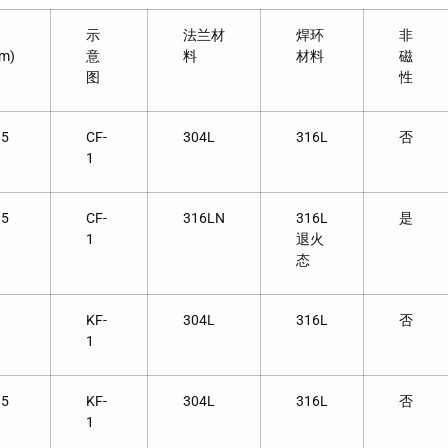
示
法兰材
焊环
非
m)
意
料
材料
磁
图
性
.5
CF-
304L
316L
否
1
.5
CF-
316LN
316L
是
1
退火
态
KF-
304L
316L
否
1
.5
KF-
304L
316L
否
1