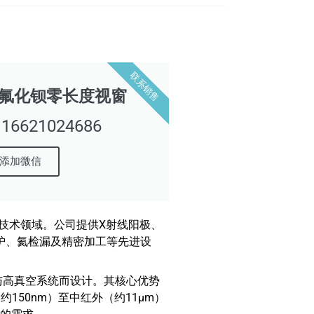
联系销售
ific 氟化钡零长度视窗
621024686
添加微信
器与光电技术领域。公司提供X射线阳极、
真空炉、氦检漏及精密加工等先进设
真空与高真空系统而设计。其核心优势
150nm）至中红外（约11μm）