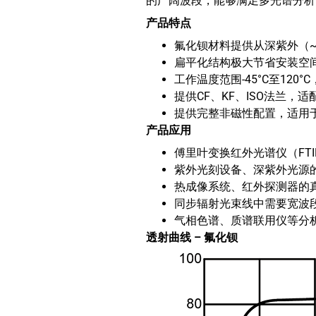
的广阔波段，能够满足多光谱分析
产品特点
氟化钡材料提供从深紫外（~
扁平化结构极大节省安装空
工作温度范围-45°C至12
提供CF、KF、ISO法兰，
提供完整非磁性配置，适用
产品应用
傅里叶变换红外光谱仪（FT
紫外光刻设备、深紫外光源
热成像系统、红外探测器的
同步辐射光束线中需要宽波
气相色谱、质谱联用仪等分
透射曲线
– 氟化钡