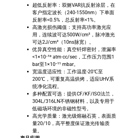
超低反射率：双侧VAR抗反射涂层，在
客户指定波长（240-1550nm）下单面
反射率<0.5%，总反射率<1%。
高激光损伤阈值：支持高功率激光应
用，连续波可达500W/cm²，脉冲激光
可达2J/cm²（10ns脉宽）。
优异真空性能：真空钎焊密封，泄漏率
<1×10⁻¹⁰ atm·cc/sec，工作压力范围1
bar至1×10⁻¹¹ mbar。
宽温度适应性：工作温度-20℃至
200℃，可重复高温烘烤，适应UHV系
统净化流程。
多种配置可选：提供CF/KF/ISO法兰，
304L/316LN不锈钢材料，以及专用于
低磁场环境的非磁性型号。
高光学质量：激光级熔融石英，表面质
量20/10，高平整度保证激光传输质
量。