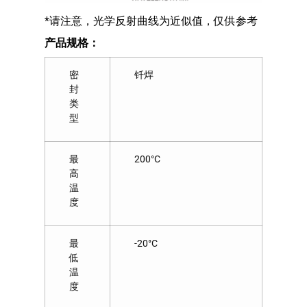
*请注意，光学反射曲线为近似值，仅供参考
产品规格：
密
钎焊
封
类
型
最
200°C
高
温
度
最
-20°C
低
温
度