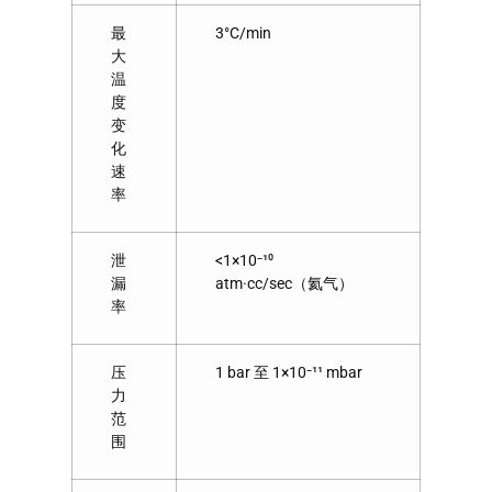
最
3°C/min
大
温
度
变
化
速
率
泄
<1×10⁻¹⁰
漏
atm·cc/sec（氦气）
率
压
1 bar 至 1×10⁻¹¹ mbar
力
范
围