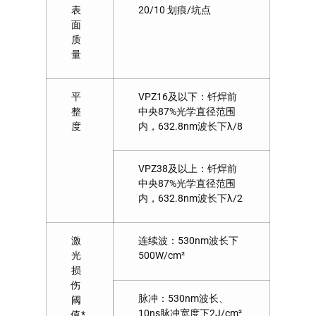
表
20/10 划痕/坑点
面
质
量
平
VPZ16及以下：钎焊前
整
中央87%光学直径范围
度
内，632.8nm波长下λ/8
VPZ38及以上：钎焊前
中央87%光学直径范围
内，632.8nm波长下λ/2
激
连续波：530nm波长下
光
500W/cm²
损
伤
脉冲：530nm波长、
阈
10ns脉冲宽度下2J/cm²
值*