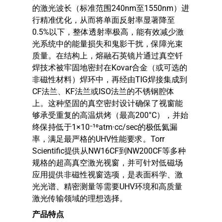
的激光波长（标准范围240nm至1550nm）进
行精准优化，从而将单面反射率显著降至
0.5%以下，整体透射率极高，能有效减少激
光系统中的能量损失和鬼影干扰，保障光束
质量。在结构上，熔融石英镜片通过真空钎
焊技术被牢固地密封在Kovar合金（或可选的
非磁性材料）焊环中，再经由TIG焊接集成到
CF法兰、KF法兰或ISO法兰的不锈钢腔体
上。这种坚固的真空密封设计确保了视窗能
够承受重复的高温烘烤（最高200°C），并始
终保持低于1×10⁻¹⁰atm·cc/sec的极低氦漏
率，满足最严格的UHV性能要求。Torr
Scientific提供从NW16CF到NW200CF等多种
规格的超高真空激光视窗，并可针对低磁场
应用提供非磁性视窗选项，是表面科学、激
光光谱、精密测量等需要UHV环境和高质量
激光传输领域的理想选择。
产品特点