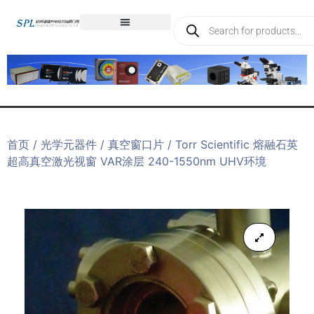
首页
/
光学元器件
/
真空窗口片
/ Torr Scientific 熔融石英
超高真空激光视窗 VAR涂层 240-1550nm UHV环境