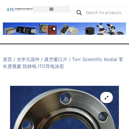
首页
/
光学元器件
/
真空窗口片
/ Torr Scientific Kodial 零
长度视窗 防静电 ITO导电涂层