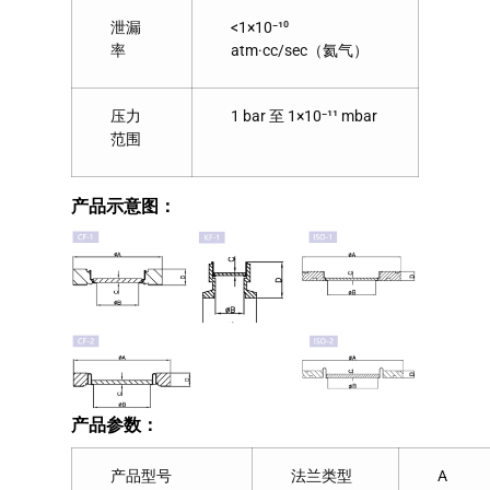
泄漏
<1×10⁻¹⁰
率
atm·cc/sec（氦气）
压力
1 bar 至 1×10⁻¹¹ mbar
范围
产品示意图：
产品参数：
产品型号
法兰类型
A