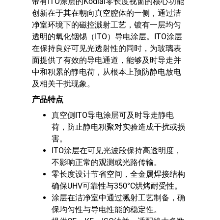
带有ITO涂层的Kodial零长度视窗的核心功能
创新在于其在朝向真空腔体的一侧，通过洁
净室环境下的磁控溅射工艺，镀有一层均匀
透明的氧化铟锡（ITO）导电涂层。ITO涂层
在保持良好可见光透射性的同时，为玻璃表
面提供了有效的导电通道，能够及时导走并
中和积累的静电荷，从根本上预防静电放电
及相关干扰现象。
产品特点
真空侧ITO导电涂层可及时导走静电
荷，防止静电积聚对实验造成干扰或损
害。
ITO涂层在可见光波段保持高透明度，
不影响正常的观测或光路传输。
零长度设计节省空间，全金属焊接结构
确保UHV可靠性与350°C烘烤耐受性。
涂层在洁净室中通过溅射工艺制备，确
保均匀性与导电性能的稳定性。