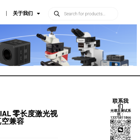
关于我们
联系我
们
光谱及测试系
KODIAL 零长度激光视
统：
13375811866
 真空兼容