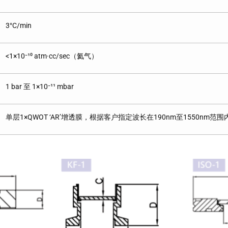
3°C/min
<1×10⁻¹⁰ atm·cc/sec（氦气）
1 bar 至 1×10⁻¹¹ mbar
单层1×QWOT ‘AR’增透膜，根据客户指定波长在190nm至1550nm范