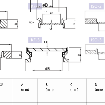
型
A
B
C
D
(mm)
(mm)
(mm)
(mm)