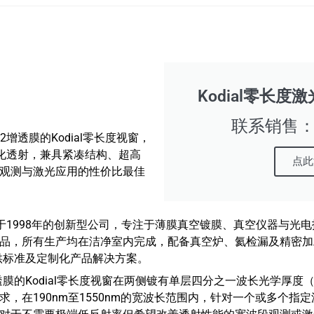
Kodial零长度
联系销售：16
MgF2增透膜的Kodial零长度视窗，
长优化透射，兼具紧凑结构、超高
点此
观测与激光应用的性价比最佳
ited是一家成立于1998年的创新型公司，专注于薄膜真空镀膜、真空仪
品，所有生产均在洁净室内完成，配备真空炉、氦检漏及精密加
户提供标准及定制化产品解决方案。
带有标准增透膜的Kodial零长度视窗在两侧镀有单层四分之一波长光学厚度
，在190nm至1550nm的宽波长范围内，针对一个或多个指