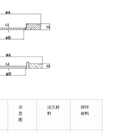
示
法兰材
焊环
意
料
材料
图