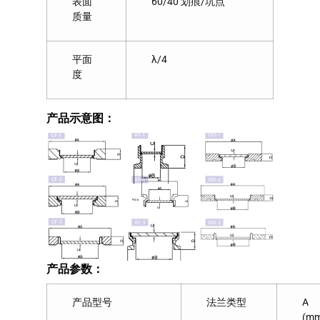
表面
60/40 划痕/坑点
质量
平面
λ/4
度
产品示意图：
产品参数：
产品型号
法兰类型
A
(m