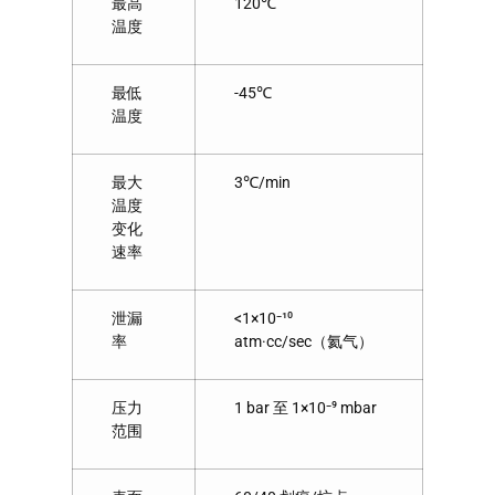
最高
120℃
温度
最低
-45℃
温度
最大
3℃/min
温度
变化
速率
泄漏
<1×10⁻¹⁰
率
atm·cc/sec（氦气）
压力
1 bar 至 1×10⁻⁹ mbar
范围