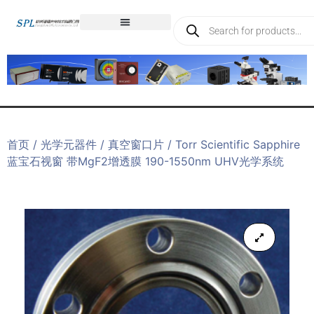
首页
/
光学元器件
/
真空窗口片
/ Torr Scientific Sapphire
蓝宝石视窗 带MgF2增透膜 190-1550nm UHV光学系统