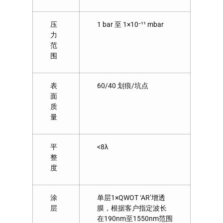
压
1 bar 至 1×10⁻¹¹ mbar
力
范
围
表
60/40 划痕/坑点
面
质
量
平
<8λ
整
度
涂
单层1×QWOT ‘AR’增透
层
膜，根据客户指定波长
在190nm至1550nm范围