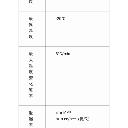
度
最
-20°C
低
温
度
最
3°C/min
大
温
度
变
化
速
率
泄
<1×10⁻¹⁰
漏
atm·cc/sec（氦气）
率