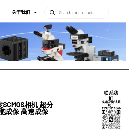
关于我们
像
联系我
们
光谱及测试系
敏度SCMOS相机 超分
统：
13375811866
细胞成像 高速成像