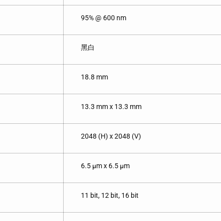
95% @ 600 nm
黑白
18.8 mm
13.3 mm x 13.3 mm
2048 (H) x 2048 (V)
6.5 μm x 6.5 μm
11 bit, 12 bit, 16 bit