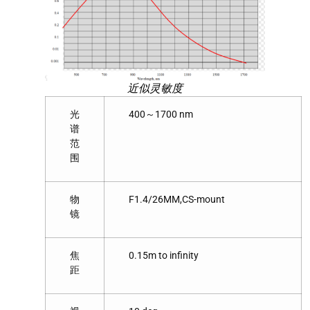
近似灵敏度
光
400～1700 nm
谱
范
围
物
F1.4/26MM,CS-mount
镜
焦
0.15m to infinity
距