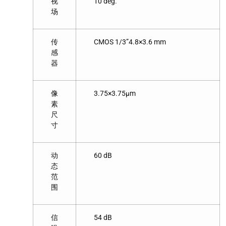
视
10 deg.
场
传
CMOS 1/3”4.8×3.6 mm
感
器
像
3.75×3.75μm
素
尺
寸
动
60 dB
态
范
围
信
54 dB