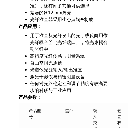
准），还有许多其他可供选择
紧凑的Ø 12 mm外壳
光纤准直器采用生态黄铜®制成
产品应用：
用于准直从光纤发出的光，或反向用作
光纤耦合器（光纤端口），将光束耦合
到光纤中
高精度光纤传感与测量系统
自由空间光通信
光谱仪光源输入/输出准直
激光干涉仪与精密测量设备
任何对光路稳定性和调节精度有较高要
求的科研与工业应用
产品参数：
产品型
焦距
镜
色
号
头
差
类
校