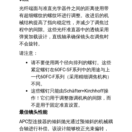
光纤端面与准直光学器件之间的距离使用带
有超细螺纹的螺纹环进行调整。改进后的机
械结构提高了指向稳定性，并减少了调焦过
程中的间隙。这些光纤准直器中的透镜采用
弹簧加载设计，直线轴承确保镜头在调焦时
不会旋转。
请注意：
请不要使用两个径向排列的螺钉。这些
紧定螺钉在60FC-SF系列中的用途与上
一代60FC-F系列（采用精细调焦机构）
不同。
这些螺钉只能由Schäfter+Kirchhoff操
作！它们用于调整微调机构的间隙，而
不是用于固定准直设置。
最佳镜头性能
APC型连接器的倾斜抛光通过预倾斜的机械耦
合轴进行补偿。该设计能够校正光束偏转，