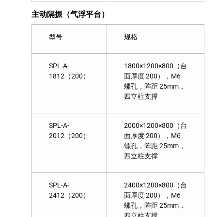
主动隔振（气浮平台）
型号
规格
SPL-A-
1800×1200×800（台
1812（200）
面厚度 200），M6
螺孔，阵距 25mm，
四立柱支撑
SPL-A-
2000×1200×800（台
2012（200）
面厚度 200），M6
螺孔，阵距 25mm，
四立柱支撑
SPL-A-
2400×1200×800（台
2412（200）
面厚度 200），M6
螺孔，阵距 25mm，
四立柱支撑