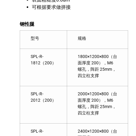
可根据要求做拼接
钢性腿
型号
规格
SPL-R-
1800×1200×800（台
1812（200）
面厚度 200），M6
螺孔，阵距 25mm，
四立柱支撑
SPL-R-
2000×1200×800（台
2012（200）
面厚度 200），M6
螺孔，阵距 25mm，
四立柱支撑
SPL-R-
2400×1200×800（台