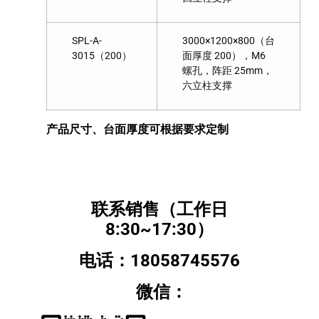
SPL-A-
3000×1200×800（台
3015（200）
面厚度 200），M6
螺孔，阵距 25mm，
六立柱支撑
产品尺寸、台面厚度可根据要求定制
联系销售（工作日
8:30~17:30）
电话：18058745576
微信：