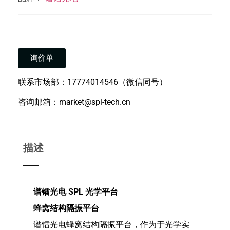
询价单
联系市场部：17774014546（微信同号）
咨询邮箱：market@spl-tech.cn
描述
谱镭光电 SPL 光学平台
蜂窝结构隔振平台
谱镭光电蜂窝结构隔振平台，作为于光学实