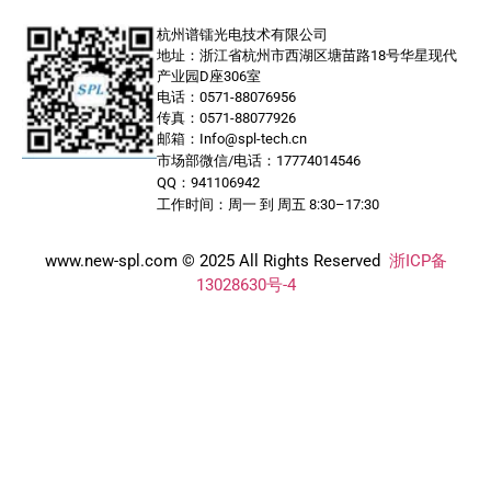
杭州谱镭光电技术有限公司
地址：浙江省杭州市西湖区塘苗路18号华星现代
产业园D座306室
电话：0571-88076956
传真：0571-88077926
邮箱：Info@spl-tech.cn
市场部微信/电话：17774014546
QQ：941106942
工作时间：周一 到 周五 8:30–17:30
www.new-spl.com © 2025 All Rights Reserved
浙ICP备
13028630号-4