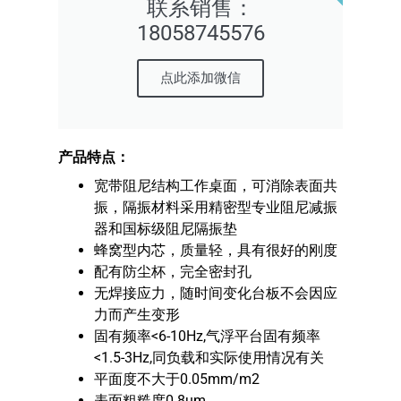
联系销售：
18058745576
点此添加微信
产品特点：
宽带阻尼结构工作桌面，可消除表面共
振，隔振材料采用精密型专业阻尼减振
器和国标级阻尼隔振垫
蜂窝型内芯，质量轻，具有很好的刚度
配有防尘杯，完全密封孔
无焊接应力，随时间变化台板不会因应
力而产生变形
固有频率<6-10Hz,气浮平台固有频率
<1.5-3Hz,同负载和实际使用情况有关
平面度不大于0.05mm/m2
表面粗糙度0.8um