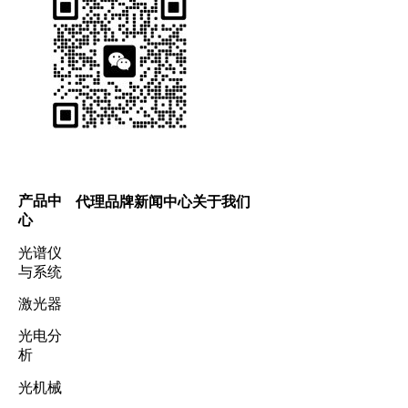
产品中
代理品牌
新闻中心
关于我们
心
光谱仪
与系统
激光器
光电分
析
光机械