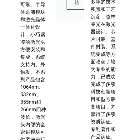
多年的技术
信
可靠。半导
积累和工艺
体泵浦模块
沉淀，杏林
和激光晶体
睿光在激光
一体化设
器设计、芯
计，小巧紧
片封装、器
凑的激光头
件封装、系
方便安装和
统集成等方
集成，系统
面收获了较
支持内、外
为专业的能
触发。本系
力，已成功
列产品包含
完成了多项
1064nm、
科技创新项
532nm、
目和型号装
355nm和
备项目，并
266nm四种
获得了多项
波长，激光
资质认证、
头内部的全
专利著作和
密封模块可
产品认证。
供客户进行