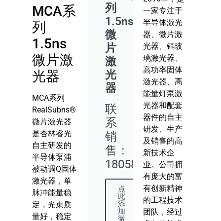
列
MCA系
一家专注于
1.5ns
半导体激光
列
微
器、微片激
1.5ns
片
光器、铒玻
微片激
璃激光器、
激
高功率固体
光器
光
激光器、高
器
能量灯泵激
MCA系列
光器和配套
联
RealSubns®
器件的自主
系
微片激光器
研发、生产
是杏林睿光
销
及销售的高
自主研发的
售：
新技术企
半导体泵浦
18058745576
业。公司拥
被动调Q固体
有庞大的富
激光器，单
有创新精神
点
脉冲能量稳
此
的工程技术
添
定，光束质
加
团队，经过
量好，稳定
微