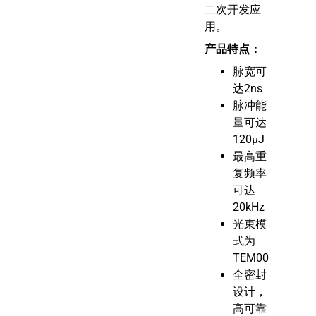
二次开发应
用。
产品特点：
脉宽可
达2ns
脉冲能
量可达
120μJ
最高重
复频率
可达
20kHz
光束模
式为
TEM00
全密封
设计，
高可靠