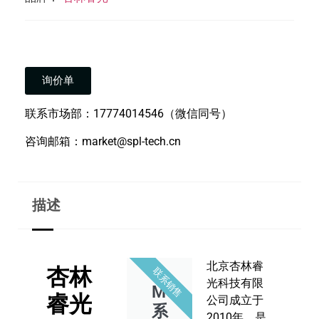
询价单
联系市场部：17774014546（微信同号）
咨询邮箱：market@spl-tech.cn
描述
北京杏林睿
杏林
联系销售
光科技有限
MCA
睿光
公司成立于
系
2010年，是