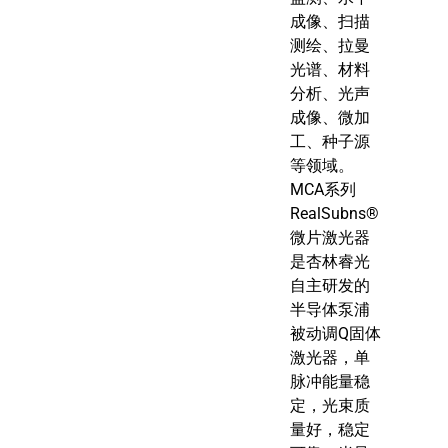
成像、扫描
测绘、拉曼
光谱、材料
分析、光声
成像、微加
工、种子源
等领域。
MCA系列
RealSubns®
微片激光器
是杏林睿光
自主研发的
半导体泵浦
被动调Q固体
激光器，单
脉冲能量稳
定，光束质
量好，稳定