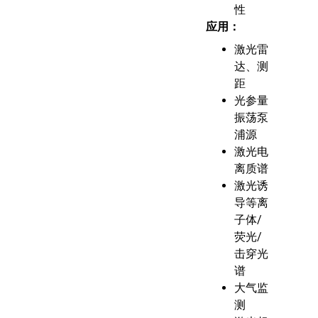
性
应用：
激光雷
达、测
距
光参量
振荡泵
浦源
激光电
离质谱
激光诱
导等离
子体/
荧光/
击穿光
谱
大气监
测