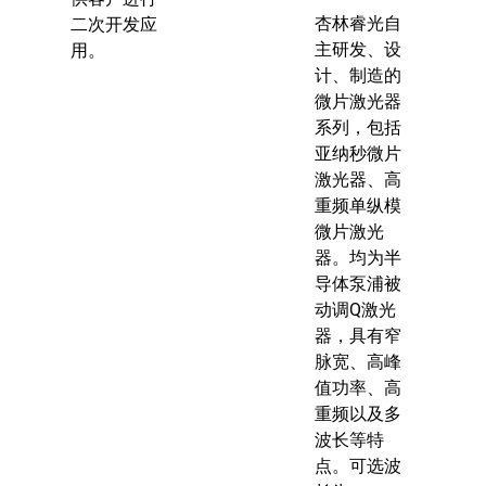
杏林睿光自
二次开发应
主研发、设
用。
计、制造的
微片激光器
系列，包括
亚纳秒微片
激光器、高
重频单纵模
微片激光
器。均为半
导体泵浦被
动调Q激光
器，具有窄
脉宽、高峰
值功率、高
重频以及多
波长等特
点。可选波