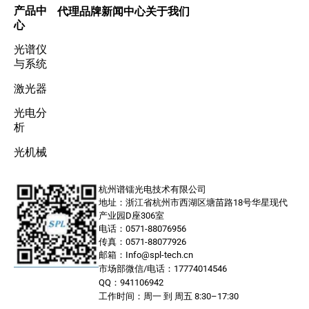
产品中
代理品牌
新闻中心
关于我们
心
光谱仪
与系统
激光器
光电分
析
光机械
杭州谱镭光电技术有限公司
地址：浙江省杭州市西湖区塘苗路18号华星现代
产业园D座306室
电话：0571-88076956
传真：0571-88077926
邮箱：Info@spl-tech.cn
市场部微信/电话：17774014546
QQ：941106942
工作时间：周一 到 周五 8:30–17:30