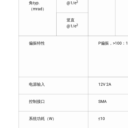
2
角typ.
@1/e
（mrad）
竖直
2
@1/e
偏振特性
P偏振，>100：1
电源输入
12V 2A
控制接口
SMA
系统功耗（W）
≤10