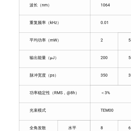
波长（nm）
1064
重复频率（kHz）
0.01
平均功率（mW）
2
5
输出能量（μJ）
200
5
脉冲宽度（ps）
350
3
功率稳定性（RMS，@8h）
＜3%
光束模式
TEM00
全角发散
水平
8
6