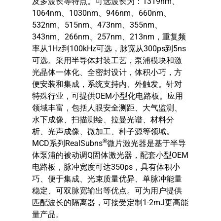
及多波长等特点。可选波长为：1319nm、
1064nm、1030nm、946nm、660nm、
532nm、515nm、473nm、355nm、
343nm、266nm、257nm、213nm，重复频
率从1Hz到100kHz可选，脉宽从300ps到5ns
可选。采用半导体封装工艺，泵浦模块和激
光晶体一体化、全密封设计，体积小巧，方
便安装和集成，系统支持内、外触发。针对
特殊行业，可提供OEM小型化电路板。应用
领域丰富，包括人眼安全测距、大气监测、
水下成像、扫描测绘、拉曼光谱、材料分
析、光声成像、微加工、种子源等领域。
®
MCD系列RealSubns
微片激光器是基于半导
体泵浦的被动调Q固体激光器，配套小型OEM
电路板，脉冲宽度可达350ps，具有体积小
巧、便于集成、光束质量优异、单脉冲能量
稳定、可双脉宽输出等优点。可为用户提供
匹配波长的隔离器，可接受定制1-2mJ更高能
量产品。