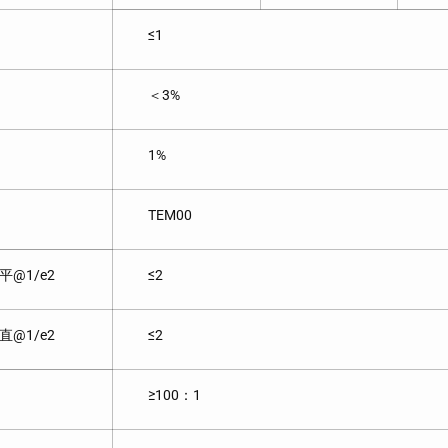
≤1
＜3%
1%
TEM00
平@1/e2
≤2
直@1/e2
≤2
≥100：1