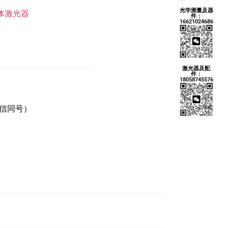
光学测量及器
体激光器
件：
16621024686
激光器及配
件：
18058745576
微信同号）