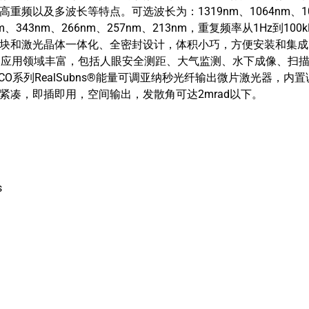
频以及多波长等特点。可选波长为：1319nm、1064nm、1030
nm、343nm、266nm、257nm、213nm，重复频率从1Hz到100
块和激光晶体一体化、全密封设计，体积小巧，方便安装和集成
。应用领域丰富，包括人眼安全测距、大气监测、水下成像、扫
O系列RealSubns®能量可调亚纳秒光纤输出微片激光器，
紧凑，即插即用，空间输出，发散角可达2mrad以下。
s