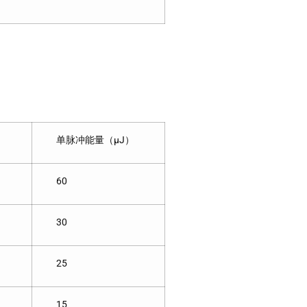
单脉冲能量（μJ）
60
30
25
15