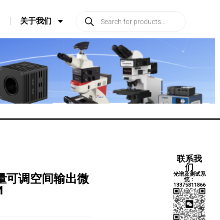
关于我们
联系我
们
光谱及测试系
能量可调空间输出微
统：
13375811866
M