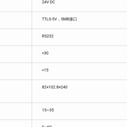
24V DC
TTL0-5V，SMB接口
RS232
<30
<15
82×102.8×240
15~35