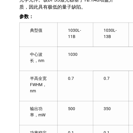
质，因此具有极低的量子缺陷。
参数：
典型值
1030L-
1030L-
11B
13B
中心波
1030
长，nm
半高全宽
0.7
0.7
FWHM，
nm
输出功
500
350
率，mW
功率稳定
0.1
0.1