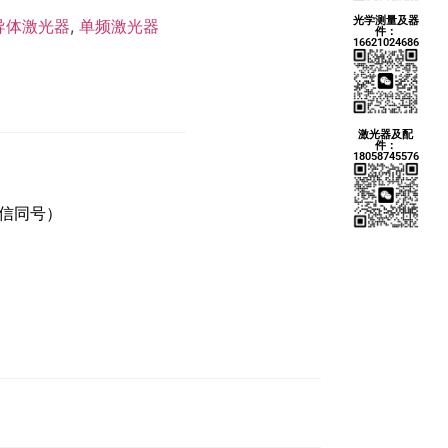
光学测量及器
导体激光器
,
单频激光器
件：
16621024686
激光器及配
件：
18058745576
微信同号）