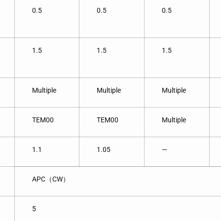
0.5
0.5
0.5
1.5
1.5
1.5
Multiple
Multiple
Multiple
TEM00
TEM00
Multiple
1.1
1.05
—
APC（CW）
5