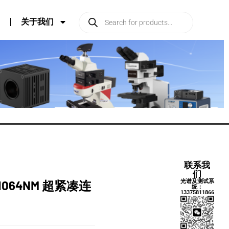
关于我们
联系我
们
光谱及测试系
S 1064NM 超紧凑连
统：
13375811866