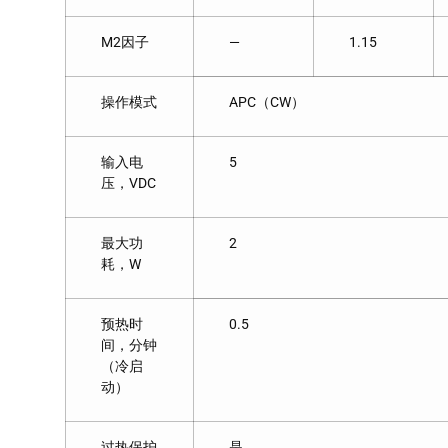
M2因子
—
1.15
操作模式
APC（CW）
输入电
5
压，VDC
最大功
2
耗，W
预热时
0.5
间，分钟
（冷启
动）
过热保护
是