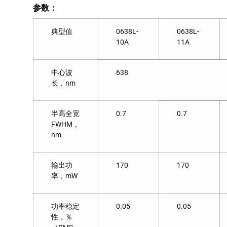
参数：
典型值
0638L-
0638L-
10A
11A
中心波
638
长，nm
半高全宽
0.7
0.7
FWHM，
nm
输出功
170
170
率，mW
功率稳定
0.05
0.05
性，％