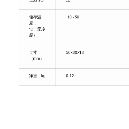
储存温
-10~50
度，
°C（无冷
凝）
尺寸
50×30×18
（mm）
净重，kg
0.12