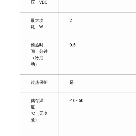
压，VDC
最大功
2
耗，W
预热时
0.5
间，分钟
（冷启
动）
过热保护
是
储存温
-10~50
度，
°C（无冷
凝）