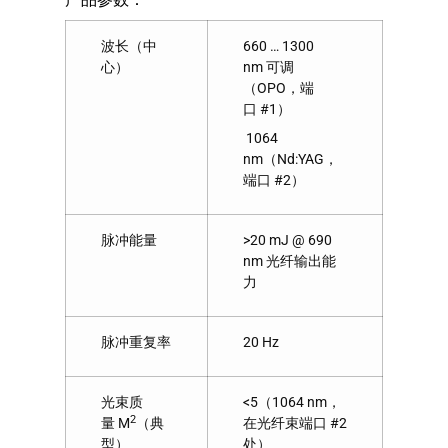
波长（中
660 … 1300
心）
nm 可调
（OPO，端
口 #1）
1064
nm（Nd:YAG，
端口 #2）
脉冲能量
>20 mJ @ 690
nm 光纤输出能
力
脉冲重复率
20 Hz
光束质
<5（1064 nm，
2
量 M
（典
在光纤束端口 #2
型）
处）