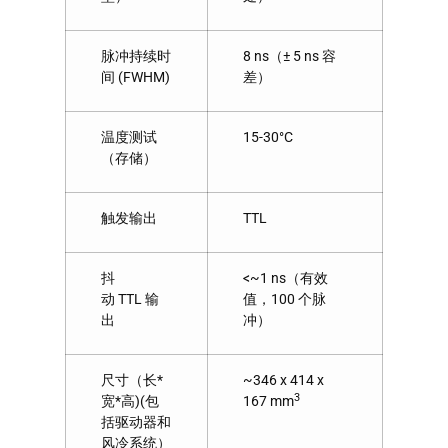
脉冲持续时
8 ns（± 5 ns 容
间 (FWHM)
差）
温度测试
15-30°C
（存储）
触发输出
TTL
抖
<~1 ns（有效
动 TTL 输
值，100 个脉
出
冲）
尺寸（长*
~346 x 414 x
3
宽*高)(包
167 mm
括驱动器和
风冷系统）