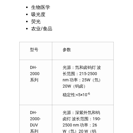
生物医学
吸光度
荧光
农业/食品
型号
参数
DH-
光源：氘和卤钨灯 波
2000
长范围：215-2500
系列
nm 功率：25W（氘）
20W（钨卤）
-6
稳定性:<5×10
DH-
光源：深紫外氘和钨
2000-
卤灯 波长范围：190-
DUV
2500 nm 功率：26
系列
W（氘）20 W（钨