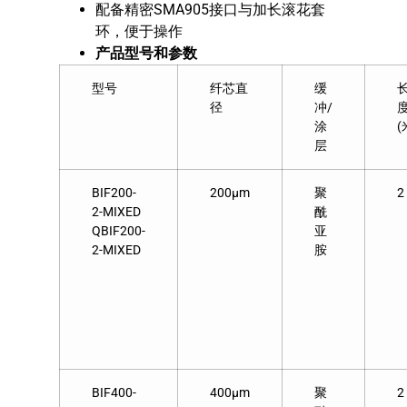
配备精密SMA905接口与加长滚花套
环，便于操作
产品型号和参数
型号
纤芯直
缓
径
冲/
涂
(
层
BIF200-
200μm
聚
2
2-MIXED
酰
QBIF200-
亚
2-MIXED
胺
BIF400-
400μm
聚
2