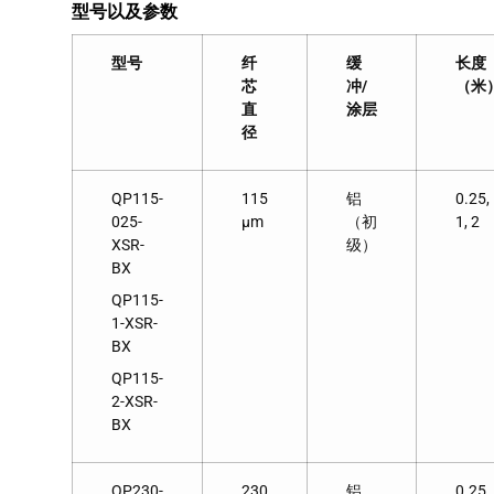
型号以及参数
型号
纤
缓
长度
芯
冲
/
（米
直
涂层
径
QP115-
115
铝
0.25,
025-
μm
（初
1, 2
XSR-
级）
BX
QP115-
1-XSR-
BX
QP115-
2-XSR-
BX
QP230-
230
铝
0.25,