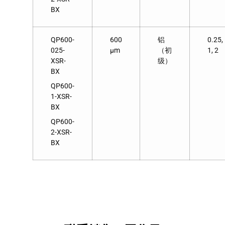
BX
QP600-
600
铝
0.25,
025-
μm
（初
1, 2
XSR-
级）
BX
QP600-
1-XSR-
BX
QP600-
2-XSR-
BX