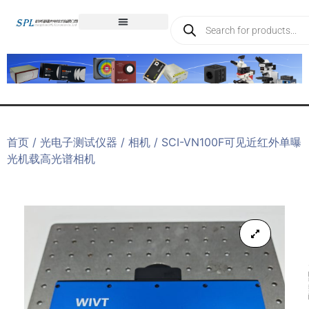
首页
/
光电子测试仪器
/
相机
/ SCI-VN100F可见近红外单曝
光机载高光谱相机