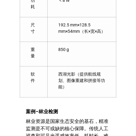
功
＜8 W
耗
尺
192.5 mm×128.5
寸
mm×54mm（长×宽×高）
重
850 g
量
软
西湖光影（提供航线规
件
划、图像重建和拼接等功
能）
案例
–
林业检测
林业资源是国家生态安全的基石，精准
监测是不可或缺的核心保障。传统人工
巡查和可见光遥感效率低、耗时长，难