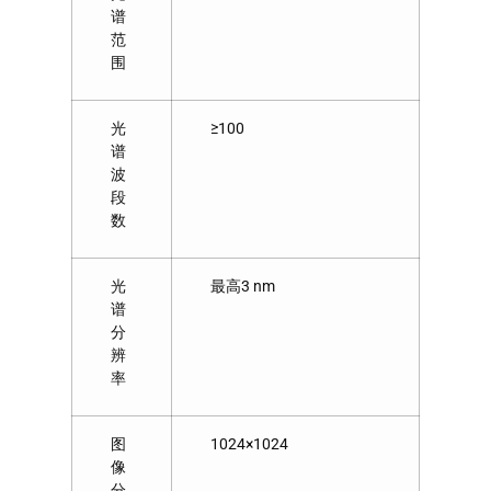
谱
范
围
光
≥100
谱
波
段
数
光
最高3 nm
谱
分
辨
率
图
1024×1024
像
分