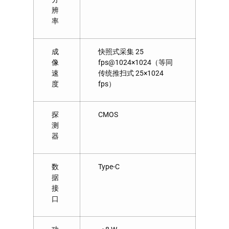
辨
率
成
快照式采集 25
像
fps@1024×1024（等同
速
传统推扫式 25×1024
度
fps）
探
CMOS
测
器
数
Type-C
据
接
口