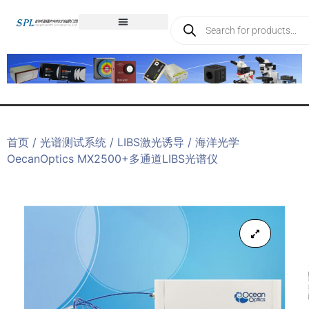
首页
/
光谱测试系统
/
LIBS激光诱导
/ 海洋光学
OecanOptics MX2500+多通道LIBS光谱仪