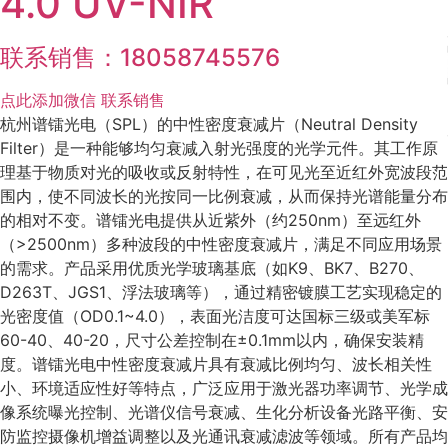
4.0 UV-NIR
联系销售：18058745576
点此添加微信 联系销售
杭州谱镭光电（SPL）的中性密度衰减片（Neutral Density
Filter）是一种能够均匀衰减入射光强度的光学元件。其工作原
理基于物质对光的吸收或反射特性，在可见光至近红外宽波段范
围内，使不同波长的光按同一比例衰减，从而保持光谱能量分布
的相对不变。谱镭光电提供从近紫外（约250nm）至远红外
（>2500nm）多种波段的中性密度衰减片，满足不同应用场景
的需求。产品采用优质光学玻璃基底（如K9、BK7、B270、
D263T、JGS1、浮法玻璃等），通过精密镀膜工艺实现稳定的
光密度值（OD0.1~4.0），表面光洁度可达国标三级或美军标
60-40、40-20，尺寸公差控制在±0.1mm以内，确保安装精
度。谱镭光电中性密度衰减片具有衰减比例均匀、波长相关性
小、环境适应性好等特点，广泛应用于激光器功率调节、光学成
像系统曝光控制、光谱仪信号衰减、生化分析设备光路平衡、安
防监控摄像机增益调整以及光通讯衰减滤波等领域。所有产品均