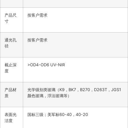
产品尺
按客户需求
寸
通光孔
按客户需求
径
截止深
>OD4-OD6 UV-NIR
度
产品材
光学级别类玻璃（K9，BK7，B270，D263T，JGS1
质
颜色玻璃，浮法玻璃等）
表面光
国标三级；美军标60-40，40-20
洁度