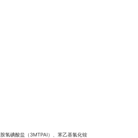
丙胺氢碘酸盐（3MTPAI）、苯乙基氯化铵