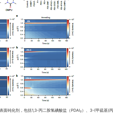
钝化剂，包括1,3-丙二胺氢碘酸盐（PDAI₂）、3-(甲硫基)