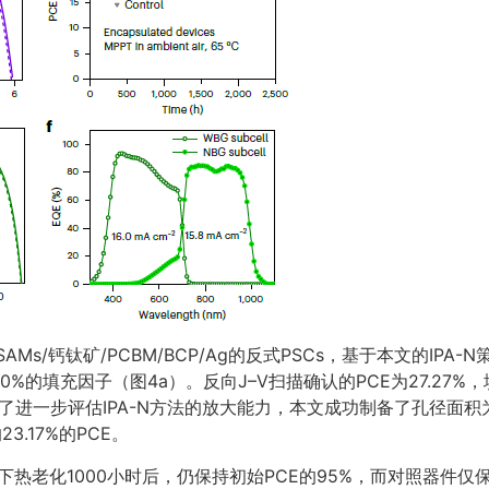
x/SAMs/钙钛矿/PCBM/BCP/Ag的反式PSCs，基于本文的
6.70%的填充因子（图4a）。反向J–V扫描确认的PCE为27.27%
进一步评估IPA-N方法的放大能力，本文成功制备了孔径面积为11
.17%的PCE。
C下热老化1000小时后，仍保持初始PCE的95%，而对照器件仅