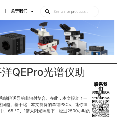
关于我们
海洋QEPro光谱仪助
联系我
们
光谱及测试系
统：
配和缺陷诱导的非辐射复合。在此，本文报道了一
13375811866
述问题。基于此，本文制备的单结PSCs、迷你组
中、65 °C、1倍太阳光照射下，经过2500小时的