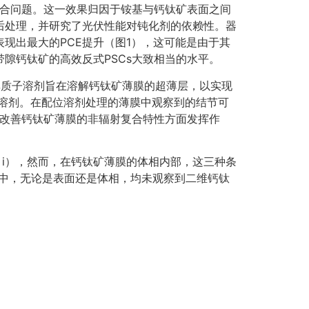
子复合问题。这一效果归因于铵基与钙钛矿表面之间
规后处理，并研究了光伏性能对钝化剂的依赖性。器
表现出最大的PCE提升（图1），这可能是由于其
带隙钙钛矿的高效反式PSCs大致相当的水平。
极性非质子溶剂旨在溶解钙钛矿薄膜的超薄层，以实现
体溶剂。在配位溶剂处理的薄膜中观察到的结节可
可能在改善钙钛矿薄膜的非辐射复合特性方面发挥作
、i），然而，在钙钛矿薄膜的体相内部，这三种条
膜中，无论是表面还是体相，均未观察到二维钙钛