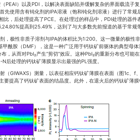
化铵（PEAI）以及PDI，以解决表面缺陷并缓解复杂的界面载流
首先使用含有钝化剂的IPA溶液（饱和钝化剂溶液）进行了常
比，后处理提高了PCE。在处理过的样品中，PDI处理的器件
4.80%提高到25.49%，达到了与大多数先前报道的基于常规
子溶剂，极性非质子溶剂与IPA的体积比为1:200。这一微量的
二甲基甲酰胺（DMF），这是一种广泛用于钙钛矿前驱体的典型母
分布，从而对PbI₂产生“剪切”效应。这种PbI₂的重新分布也
A-N后处理的钙钛矿薄膜显示出最强的PL强度。
（GIWAXS）测量，以表征相应钙钛矿薄膜在表面（图1c、f
策略主要提高了钙钛矿表面的结晶度。此外，在退火后的钙钛矿薄