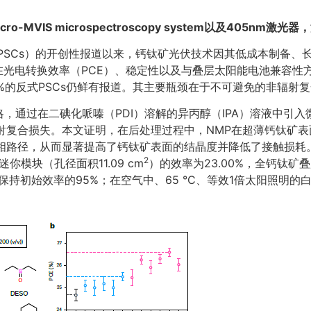
cro-MVIS microspectroscopy system
以及405nm激光器，
（PSCs）的开创性报道以来，钙钛矿光伏技术因其低成本制备
因其在光电转换效率（PCE）、稳定性以及与叠层太阳能电池兼容
%的反式PSCs仍鲜有报道。其主要瓶颈在于不可避免的非辐射
，通过在二碘化哌嗪（PDI）溶解的异丙醇（IPA）溶液中引入
辐射复合损失。本文证明，在后处理过程中，NMP在超薄钙钛矿
相路径，从而显著提高了钙钛矿表面的结晶度并降低了接触损耗。本
2
你模块（孔径面积11.09 cm
）的效率为23.00%，全钙钛矿
，仍保持初始效率的95%；在空气中、65 °C、等效1倍太阳照明的