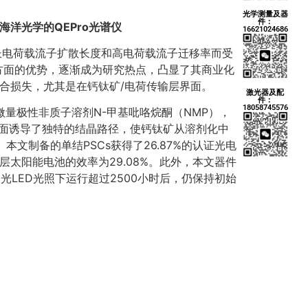
光学测量及器
件：
海洋光学的QEPro光谱仪
16621024686
、长电荷载流子扩散长度和高电荷载流子迁移率而受
性方面的优势，逐渐成为研究热点，凸显了其商业化
复合损失，尤其是在钙钛矿/电荷传输层界面。
激光器及配
件：
18058745576
微量极性非质子溶剂N-甲基吡咯烷酮（NMP），
表面诱导了独特的结晶路径，使钙钛矿从溶剂化中
文制备的单结PSCs获得了26.87%的认证光电
叠层太阳能电池的效率为29.08%。此外，本文器件
白光LED光照下运行超过2500小时后，仍保持初始