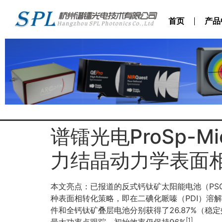
首页
产品
谱镭光电ProSp-M
力结晶动力学表面
本文亮点：已报道的反式钙钛矿太阳能电池（PS
种表面相转化策略，即在二碘化哌嗪（PDI）溶
件和全钙钛矿叠层电池分别获得了26.87%（稳定效
[1]