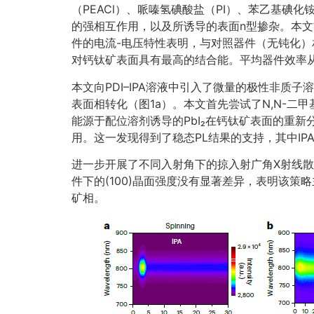
（PEACl）、哌嗪氢碘酸盐（PI）、苯乙基碘
的强相互作用，以及所诱导的表面n型掺杂。本文
件的电流-电压特性表明，与对照器件（无钝化）相
对钙钛矿表面具有最高的结合能。平均器件效率从2
本文向PDI–IPA溶液中引入了微量的极性非质
表面相转化（图1a）。本文首先尝试了N,N-
能源于配位溶剂诱导的PbI₂在钙钛矿表面的重新
用。这一发现得到了稳态PL结果的支持，其中IP
进一步开展了不同入射角下的掠入射广角X射线散射
件下的(100)晶面强度没有显著差异，表明该
矿相。