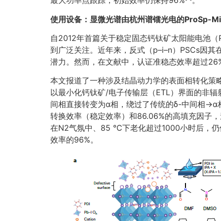
最大功率点跟踪，初始效率仍保持96%
。
使用设备：显微光谱由杭州谱镭光电的
ProSp-Mi
自2012年首篇关于稳定固态钙钛矿太阳能电池
到广泛关注。近年来，反式（p–i–n）PSCs
潜力。然而，在文献中，认证准稳态效率超过26
本文报道了一种涉及结晶动力学的表面相转化策略
以最小化钙钛矿/电子传输层（ETL）界面的非
间相直接转变为α相，绕过了传统的δ-中间相→α
转换效率（稳定效率）和86.06%的高填充因子，迷
在N2气氛中、85 °C下老化超过1000小时后
效率的96%。