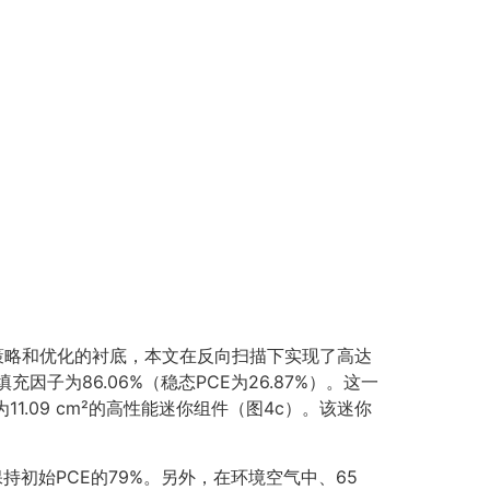
IPA-N策略和优化的衬底，本文在反向扫描下实现了高达
，填充因子为86.06%（稳态PCE为26.87%）。这一
.09 cm²的高性能迷你组件（图4c）。该迷你
保持初始PCE的79%。另外，在环境空气中、65